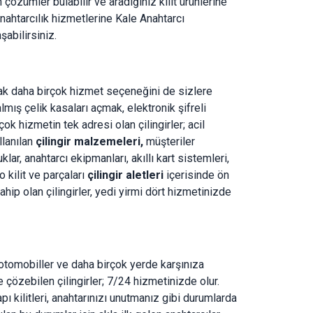
çözümler bulabilir ve aradığınız kilit ürünlerine
anahtarcılık hizmetlerine Kale Anahtarcı
aşabilirsiniz.
cak daha birçok hizmet seçeneğini de sizlere
kalmış çelik kasaları açmak, elektronik şifreli
ok hizmetin tek adresi olan çilingirler; acil
llanılan
çilingir malzemeleri,
müşteriler
ar, anahtarcı ekipmanları, akıllı kart sistemleri,
to kilit ve parçaları
çilingir aletleri
içerisinde ön
hip olan çilingirler, yedi yirmi dört hizmetinizde
r, otomobiller ve daha birçok yerde karşınıza
e çözebilen çilingirler; 7/24 hizmetinizde olur.
apı kilitleri, anahtarınızı unutmanız gibi durumlarda