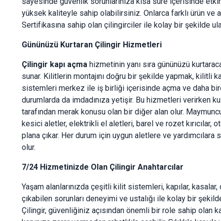
sayesinde güvenlik sorunlarınıza kısa süre içerisinde etkin 
yüksek kaliteyle sahip olabilirsiniz. Onlarca farklı ürün ve 
Sertifikasına sahip olan çilingirciler ile kolay bir şekilde ul
Gününüzü Kurtaran Çilingir Hizmetleri
Çilingir kapı açma
hizmetinin yanı sıra gününüzü kurtara
sunar. Kilitlerin montajını doğru bir şekilde yapmak, kilitli 
sistemleri merkez ile iş birliği içerisinde açma ve daha birç
durumlarda da imdadınıza yetişir. Bu hizmetleri verirken ku
tarafından merak konusu olan bir diğer alan olur. Maymuncukl
kesici aletler, elektrikli el aletleri, barel ve rozet kırıcılar, o
plana çıkar. Her durum için uygun aletlere ve yardımcılara sa
olur.
7/24 Hizmetinizde Olan Çilingir Anahtarcılar
Yaşam alanlarınızda çeşitli kilit sistemleri, kapılar, kasala
çıkabilen sorunları deneyimi ve ustalığı ile kolay bir şekild
Çilingir, güvenliğiniz açısından önemli bir role sahip olan k