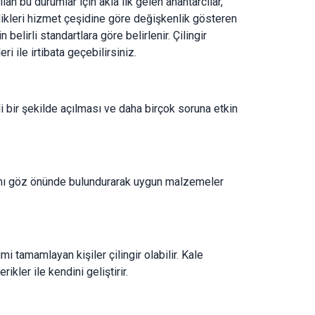
ılan bu durumlar için akla ilk gelen anahtarcılar,
erdikleri hizmet çeşidine göre değişkenlik gösteren
 belirli standartlara göre belirlenir. Çilingir
ri ile irtibata geçebilirsiniz.
nli bir şekilde açılması ve daha birçok soruna etkin
asını göz önünde bulundurarak uygun malzemeler
imi tamamlayan kişiler çilingir olabilir. Kale
ikler ile kendini geliştirir.