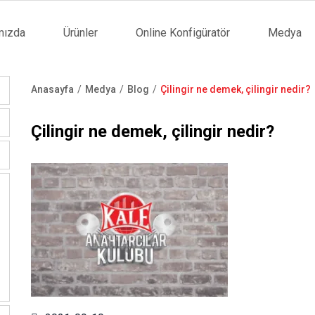
mızda
Ürünler
Online Konfigüratör
Medya
tion
Anasayfa
Medya
Blog
Çilingir ne demek, çilingir nedir?
Sayfa
yolu
Çilingir ne demek, çilingir nedir?