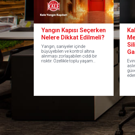
Yangın Kapısı Seçerken
Ka
Nelere Dikkat Edilmeli?
Me
Si
Yangın, saniyeler içinde
Ga
büyüyebilen ve kontrol altına
alınması zorlaşabilen ciddi bir
risktir. Özellikle toplu yaşam…
Evin
aslı
güv
ede