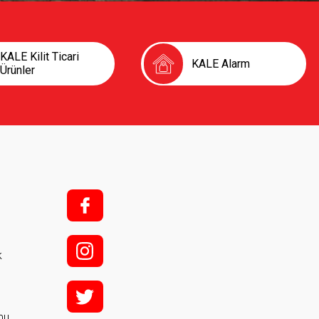
KALE Kilit Ticari
KALE Alarm
Ürünler
f;
i;
k
t
rmu