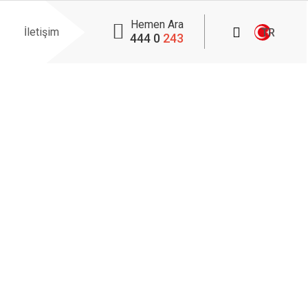
Hemen Ara
İletişim
TR
444 0
243