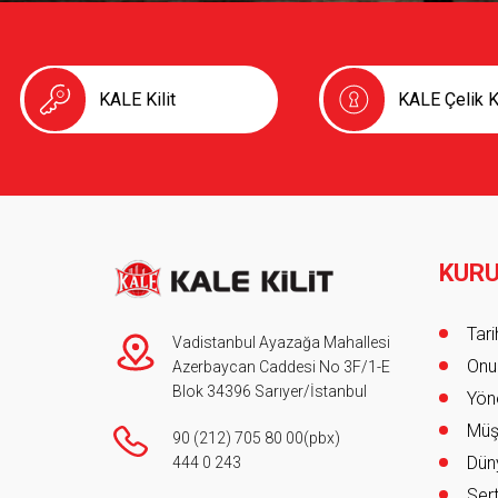
KALE Kilit
KALE Çelik K
KUR
Foot
Tar
Vadistanbul Ayazağa Mahallesi
Onur
Azerbaycan Caddesi No 3F/1-E
Blok 34396 Sarıyer/İstanbul
Yöne
Müş
90 (212) 705 80 00
(pbx)
Düny
444 0 243
Sert