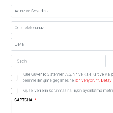
Adsoyad
Telefon
E-
Posta
İl
Kale Güvenlik Sistemleri A.Ş.’nin ve Kale Kilit ve Kal
benimle iletişime geçilmesine
izin veriyorum.
Detay
Kişisel verilerin korunmasına ilişkin aydınlatma met
CAPTCHA