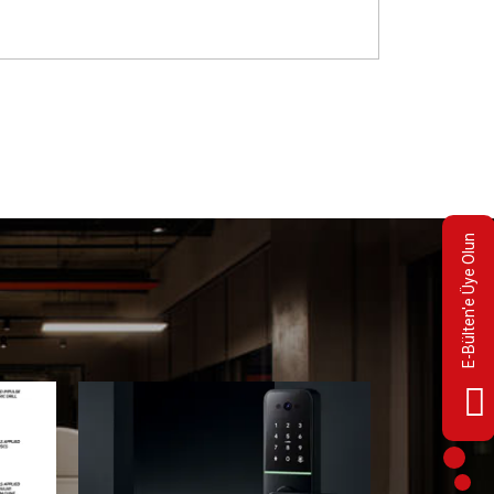
E-Bülten'e Üye Olun