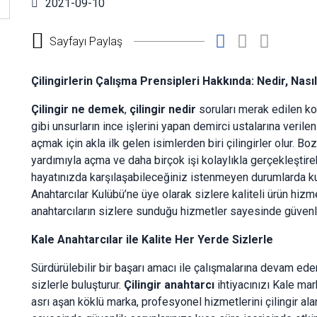
2021-09-10
Sayfayı Paylaş
Çilingirlerin Çalışma Prensipleri Hakkında: Nedir, Nası
Çilingir ne demek
,
çilingir nedir
soruları merak edilen kon
gibi unsurların ince işlerini yapan demirci ustalarına verilen 
açmak için akla ilk gelen isimlerden biri çilingirler olur. Boz
yardımıyla açma ve daha birçok işi kolaylıkla gerçekleştirebil
hayatınızda karşılaşabileceğiniz istenmeyen durumlarda kur
Anahtarcılar Kulübü’ne üye olarak sizlere kaliteli ürün hizm
anahtarcıların sizlere sunduğu hizmetler sayesinde güvenli b
Kale Anahtarcılar ile Kalite Her Yerde Sizlerle
Sürdürülebilir bir başarı amacı ile çalışmalarına devam ede
sizlerle buluşturur.
Çilingir anahtarcı
ihtiyacınızı Kale mar
asrı aşan köklü marka, profesyonel hizmetlerini çilingir al