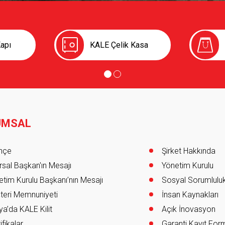
apı
KALE Çelik Kasa
UMSAL
er
ihçe
Şirket Hakkında
sal Başkan'ın Mesajı
Yönetim Kurulu
tim Kurulu Başkanı’nın Mesajı
Sosyal Sorumlulu
teri Memnuniyeti
İnsan Kaynakları
a’da KALE Kilit
Açık İnovasyon
ifikalar
Garanti Kayıt Fo