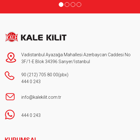
Vadistanbul Ayazağa Mahallesi Azerbaycan Caddesi No
3F/1-E Blok 34396 Sarıyer/İstanbul
90 (212) 705 80 00
(pbx)
444 0 243
info@kalekilit.com.tr
444 0 243
Footer
KURUMSAL