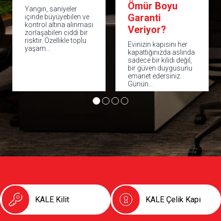
Ömür Boyu
Seçe
angın, saniyeler
Garanti
Kale
çinde büyüyebilen ve
ontrol altına alınması
Veriyor?
Çeli
rlaşabilen ciddi bir
sktir. Özellikle toplu
Evinizin kapısını her
Evimiz
aşam…
kapattığınızda aslında
yerimi
sadece bir kilidi değil,
kapıda
bir güven duygusunu
çelik k
emanet edersiniz.
karşı c
Günün…
sessiz
KALE Kilit
KALE Çelik Kapı