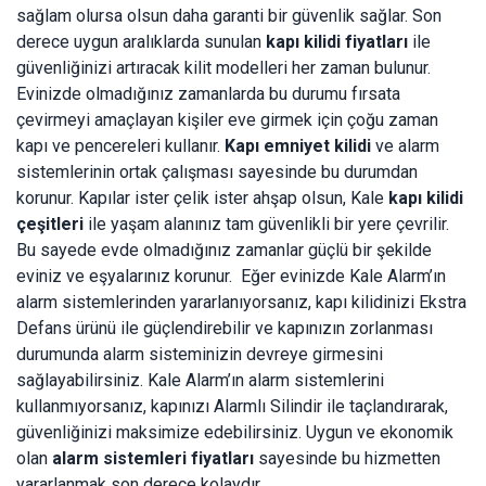
sağlam olursa olsun daha garanti bir güvenlik sağlar. Son
derece uygun aralıklarda sunulan
kapı kilidi fiyatları
ile
güvenliğinizi artıracak kilit modelleri her zaman bulunur.
Evinizde olmadığınız zamanlarda bu durumu fırsata
çevirmeyi amaçlayan kişiler eve girmek için çoğu zaman
kapı ve pencereleri kullanır.
Kapı emniyet kilidi
ve alarm
sistemlerinin ortak çalışması sayesinde bu durumdan
korunur. Kapılar ister çelik ister ahşap olsun, Kale
kapı kilidi
çeşitleri
ile yaşam alanınız tam güvenlikli bir yere çevrilir.
Bu sayede evde olmadığınız zamanlar güçlü bir şekilde
eviniz ve eşyalarınız korunur. Eğer evinizde Kale Alarm’ın
alarm sistemlerinden yararlanıyorsanız, kapı kilidinizi Ekstra
Defans ürünü ile güçlendirebilir ve kapınızın zorlanması
durumunda alarm sisteminizin devreye girmesini
sağlayabilirsiniz. Kale Alarm’ın alarm sistemlerini
kullanmıyorsanız, kapınızı Alarmlı Silindir ile taçlandırarak,
güvenliğinizi maksimize edebilirsiniz. Uygun ve ekonomik
olan
alarm sistemleri fiyatları
sayesinde bu hizmetten
yararlanmak son derece kolaydır.