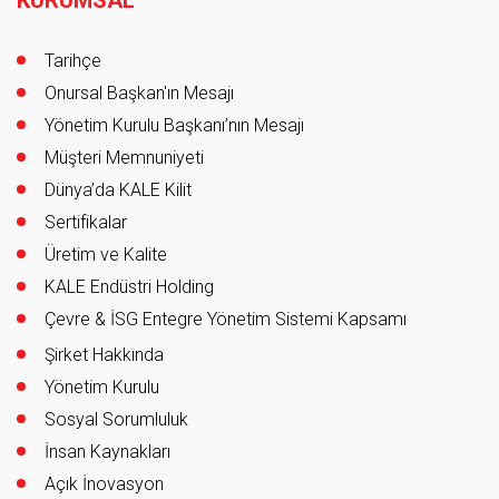
Tarihçe
Onursal Başkan'ın Mesajı
Yönetim Kurulu Başkanı’nın Mesajı
Müşteri Memnuniyeti
Dünya’da KALE Kilit
Sertifikalar
Üretim ve Kalite
KALE Endüstri Holding
Çevre & İSG Entegre Yönetim Sistemi Kapsamı
Şirket Hakkında
Yönetim Kurulu
Sosyal Sorumluluk
İnsan Kaynakları
Açık İnovasyon