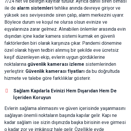
7/24 net ve belirgin kayıtlar tutulur. Ayrıca dâhili siren olması
ile de
alarm sistemleri
tehlike anında devreye giriyor ve
yüksek ses seviyesinde siren çalıp, alarm merkezini uyarır.
Böylece durum ve koşul ne olursa olsun evinize ve
eşyalarınıza zarar gelmez. Alınabilen önlemler arasında evin
dışından içine kadar kamera sistemi kurmak en güvenli
faktörlerden biri olarak karşınıza çıkar. Pandemi dönemine
özel olarak hijyen tedbiri alınmış bir şekilde eve ücretsiz
keşif düzenleyen ekip, evlerin uygun gördüklerine
noktalarına
güvenlik kamerası izleme
sistemlerinden
yerleştirir.
Güvenlik kamerası fiyatları
da bu doğrultuda
hizmete ve talebe göre farklılıklar gösterir.
Sağlam Kapılarla Evinizi Hem Dışarıdan Hem De
İçeriden Koruyun
Evlerin sağlama alınmasını ve güven içerisinde yaşanmasını
sağlayan önemli noktaların başında kapılar gelir. Kapı ne
kadar sağlam ise sizin dışınızda başka birisinin eve girmesi
o kadar zor ve imkânsız hale gelir. Özellikle evde