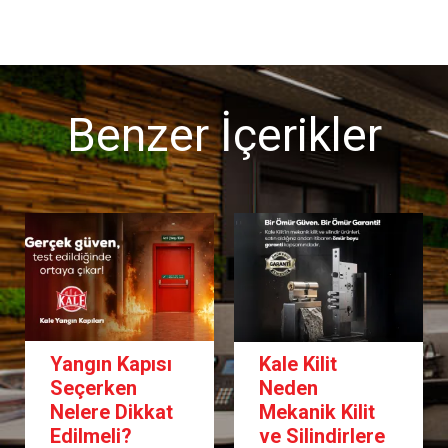
Benzer İçerikler
angın Kapısı
Kale Kilit
Çeli
eçerken
Neden
Seçi
elere Dikkat
Mekanik Kilit
En D
dilmeli?
ve Silindirlere
Kapı