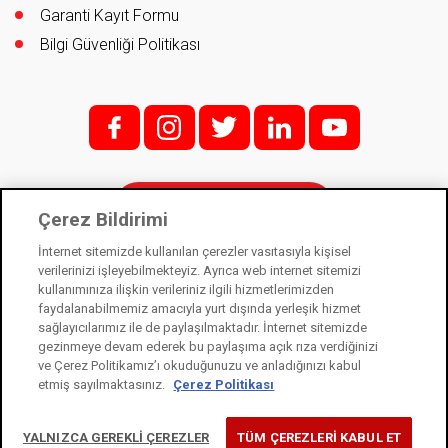
Garanti Kayıt Formu
Bilgi Güvenliği Politikası
f;
i;
t
l
y
İletişim
Çerez Bildirimi
İnternet sitemizde kullanılan çerezler vasıtasıyla kişisel
verilerinizi işleyebilmekteyiz. Ayrıca web internet sitemizi
kullanımınıza ilişkin verileriniz ilgili hizmetlerimizden
Kale Kilit bir Kale Endüstri Holding kuruluşudur. © 2021
faydalanabilmemiz amacıyla yurt dışında yerleşik hizmet
sağlayıcılarımız ile de paylaşılmaktadır. İnternet sitemizde
Kişisel Verilerin Korunması Kanunu
gezinmeye devam ederek bu paylaşıma açık rıza verdiğinizi
Bilgi Toplumu Hizmetleri
ve Çerez Politikamız’ı okuduğunuzu ve anladığınızı kabul
etmiş sayılmaktasınız.
Çerez Politikası
Çerez Kullanım Bildirimi
YALNIZCA GEREKLİ ÇEREZLER
TÜM ÇEREZLERİ KABUL ET