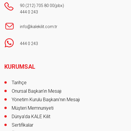
90 (212) 705 80 00
(pbx)
444 0 243
info@kalekilit.com.tr
444 0 243
Footer
KURUMSAL
Tarihçe
Onursal Başkan'ın Mesajı
Yönetim Kurulu Başkanı’nın Mesajı
Müşteri Memnuniyeti
Dünya’da KALE Kilit
Sertifikalar