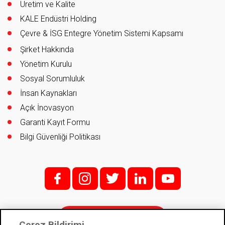
Üretim ve Kalite
KALE Endüstri Holding
Çevre & İSG Entegre Yönetim Sistemi Kapsamı
Şirket Hakkında
Yönetim Kurulu
Sosyal Sorumluluk
İnsan Kaynakları
Açık İnovasyon
Garanti Kayıt Formu
Bilgi Güvenliği Politikası
f;
i;
t
l
y
İletişim
Çerez Bildirimi