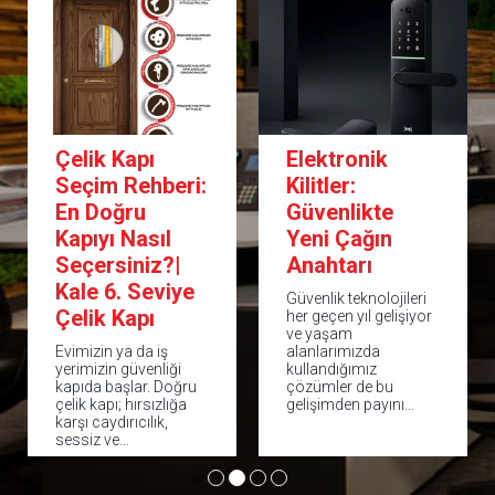
Çelik Kapı
Elektronik
Seçim Rehberi:
Kilitler:
En Doğru
Güvenlikte
Kapıyı Nasıl
Yeni Çağın
Seçersiniz?|
Anahtarı
Kale 6. Seviye
Güvenlik teknolojileri
Çelik Kapı
her geçen yıl gelişiyor
ve yaşam
Evimizin ya da iş
alanlarımızda
yerimizin güvenliği
kullandığımız
kapıda başlar. Doğru
çözümler de bu
çelik kapı; hırsızlığa
gelişimden payını…
karşı caydırıcılık,
sessiz ve…