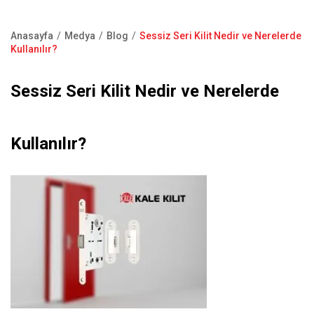
Kapı Pencere Sistemleri
Showroom
Kale Alarm
Anasayfa
Medya
Blog
Sessiz Seri Kilit Nedir ve Nerelerde
Bize Ulaşın
Sayfa
Kullanılır?
Ürün Katalogları
yolu
Satış Noktaları
Sessiz Seri Kilit Nedir ve Nerelerde
Garanti Kayıt Formu
S.S.S
Kullanılır?