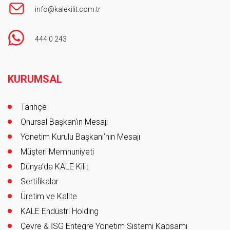
info@kalekilit.com.tr
444 0 243
Footer
KURUMSAL
Tarihçe
Onursal Başkan'ın Mesajı
Yönetim Kurulu Başkanı’nın Mesajı
Müşteri Memnuniyeti
Dünya’da KALE Kilit
Sertifikalar
Üretim ve Kalite
KALE Endüstri Holding
Çevre & İSG Entegre Yönetim Sistemi Kapsamı