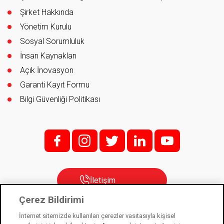
Şirket Hakkında
Yönetim Kurulu
Sosyal Sorumluluk
İnsan Kaynakları
Açık İnovasyon
Garanti Kayıt Formu
Bilgi Güvenliği Politikası
f;
i;
t
l
y
İletişim
Çerez Bildirimi
İnternet sitemizde kullanılan çerezler vasıtasıyla kişisel