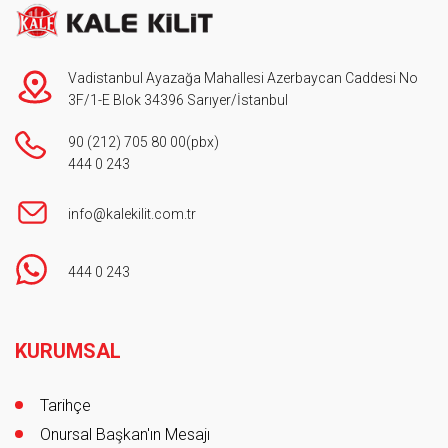
Vadistanbul Ayazağa Mahallesi Azerbaycan Caddesi No
3F/1-E Blok 34396 Sarıyer/İstanbul
90 (212) 705 80 00
(pbx)
444 0 243
info@kalekilit.com.tr
444 0 243
Footer
KURUMSAL
Tarihçe
Onursal Başkan'ın Mesajı