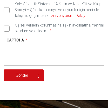
Kale Güvenlik Sistemleri A.Ş.’nin ve Kale Kilit ve Kalıp
Sanayi A.Ş.’nin kampanya ve duyurular için benimle
iletişime geçilmesine
izin veriyorum.
Detay
Kişisel verilerin korunmasına ilişkin aydınlatma metnini
okudum ve anladım.
CAPTCHA