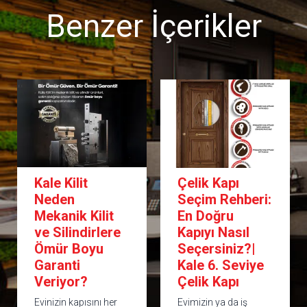
Benzer İçerikler
Kale Kilit
Çelik Kapı
Neden
Seçim Rehberi:
Mekanik Kilit
En Doğru
ve Silindirlere
Kapıyı Nasıl
Ömür Boyu
Seçersiniz?|
Garanti
Kale 6. Seviye
Veriyor?
Çelik Kapı
Evinizin kapısını her
Evimizin ya da iş