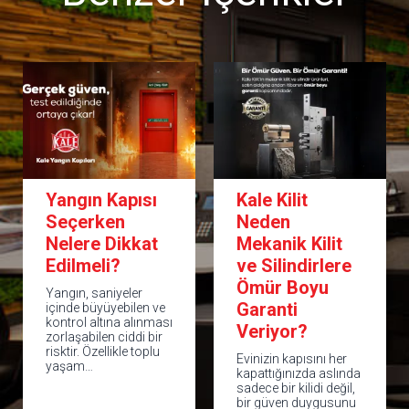
Kale Kilit
Çelik Kapı
Neden
Seçim Rehberi:
Mekanik Kilit
En Doğru
ve Silindirlere
Kapıyı Nasıl
Ömür Boyu
Seçersiniz?|
Garanti
Kale 6. Seviye
Veriyor?
Çelik Kapı
Evinizin kapısını her
Evimizin ya da iş
kapattığınızda aslında
yerimizin güvenliği
sadece bir kilidi değil,
kapıda başlar. Doğru
bir güven duygusunu
çelik kapı; hırsızlığa