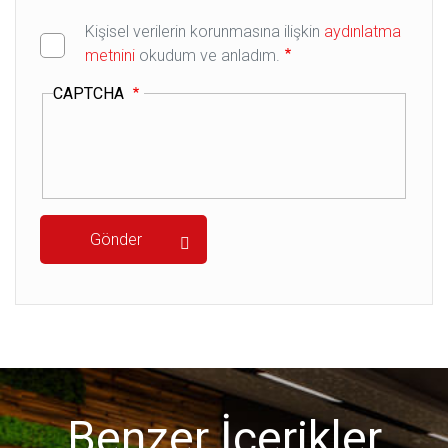
Kişisel verilerin korunmasına ilişkin
aydınlatma
metnini
okudum ve anladım.
CAPTCHA
Benzer İçerikler