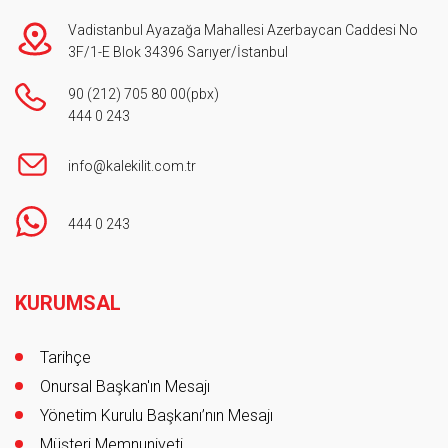
Vadistanbul Ayazağa Mahallesi Azerbaycan Caddesi No
3F/1-E Blok 34396 Sarıyer/İstanbul
90 (212) 705 80 00
(pbx)
444 0 243
info@kalekilit.com.tr
444 0 243
Footer
KURUMSAL
Tarihçe
Onursal Başkan'ın Mesajı
Yönetim Kurulu Başkanı’nın Mesajı
Müşteri Memnuniyeti