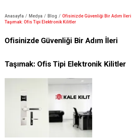
Kapı Pencere Sistemleri
Showroom
Kale Alarm
Anasayfa
Medya
Blog
Ofisinizde Güvenliği Bir Adım İleri
Bize Ulaşın
Sayfa
Taşımak: Ofis Tipi Elektronik Kilitler
Ürün Katalogları
yolu
Satış Noktaları
Ofisinizde Güvenliği Bir Adım İleri
Garanti Kayıt Formu
S.S.S
Taşımak: Ofis Tipi Elektronik Kilitler