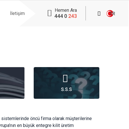
Hemen Ara
İletişim
TR
444 0
243
S.S.S
S.S.S
ntrol sistemlerinde öncü firma olarak müşterilerine
upa’nın en büyük entegre kilit üretim