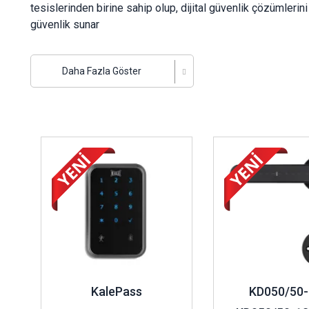
tesislerinden birine sahip olup, dijital güvenlik çözümleri
güvenlik sunar
Neden Kale Akıllı Kilitler?
Daha Fazla Göster
Üstün güvenlik & kullanım kolaylığı
: MIFARE gibi tem
elektronik kilitler, kart, şifre ve fiziksel anahtara gere
Geniş ürün yelpazesi
: Otel ve ofisler için sistem do
elektromanyetik kilitlere hem mekanik hem dijital ihtiy
İncele ..
İncele ..
Akıllı entegrasyon
: Parmak izi, uzaktan kumanda, mobi
ekosistemimiz, kullanıcı dostu ve yüksek otomasyonl
Dijital Güvenlikle Geleceğe Geçiş
Kale Kilit akıllı kilit sistemlerine yaptığı yatırımlarla dijit
odaklı inovasyon ile elektronik kartlı sistemler; hızlı en
alanıyla modern güvenliğin temel yapı taşını oluşturuyor.
KalePass
KD050/50-