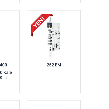
İncele ..
400
252 EM
0 Kale
ilit
İncele ..