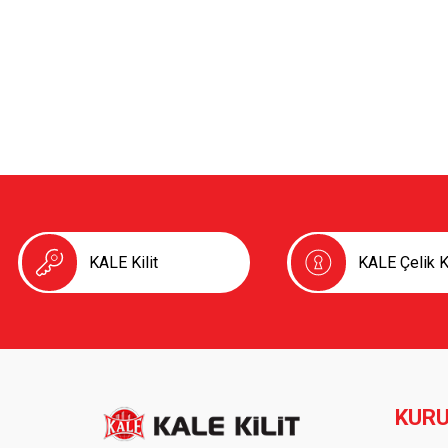
KALE Kilit
KALE Çelik K
KUR
Foot