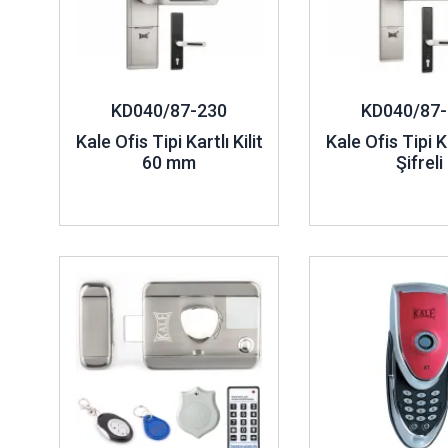
KD040/87-230
KD040/87-
Kale Ofis Tipi Kartlı Kilit
Kale Ofis Tipi Ka
60 mm
Şifreli
İncele ..
İncele ..