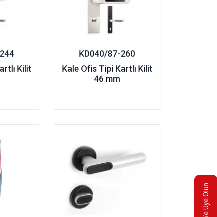
244
KD040/87-260
rtlı Kilit
Kale Ofis Tipi Kartlı Kilit
46 mm
İncele ..
E-Bülten'e Üye Olun