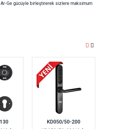
ni Ar-Ge gücüyle birleştirerek sizlere maksimum
assız kart teknolojileriyle donatılmış otel tipi
k kalmadan hızlı, konforlu erişim sağlar.
nanımlarından, geçiş kontrol üniteleri ve
acı karşılayan çözümler üretir.
İncele ..
l uygulama gibi ek özelliklerle akıllı kilit
u çözümler sunar.
alleşen yaşam ve iş alanlarına öncülük ediyor. Müşteri
tegrasyon, yüksek güvenlik ve geniş uygulama
130
KD050/50-200