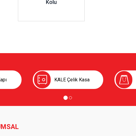
Kolu
apı
KALE Çelik Kasa
UMSAL
er