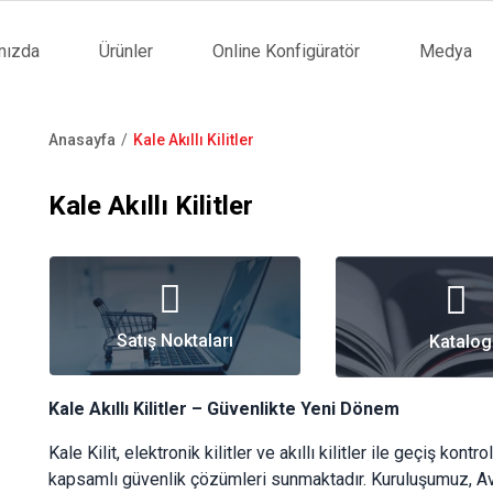
mızda
Ürünler
Online Konfigüratör
Medya
tion
Anasayfa
Kale Akıllı Kilitler
Sayfa
yolu
Kale Akıllı Kilitler
Satış Noktaları
Katalog
Satış Noktaları
Katalog
Kale Akıllı Kilitler – Güvenlikte Yeni Dönem
Kale Kilit, elektronik kilitler ve akıllı kilitler ile geçiş ko
kapsamlı güvenlik çözümleri sunmaktadır. Kuruluşumuz, Avr