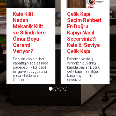
Kale Kilit
Çelik Kapı
Neden
Seçim Rehberi:
Mekanik Kilit
En Doğru
ve Silindirlere
Kapıyı Nasıl
Ömür Boyu
Seçersiniz?|
Garanti
Kale 6. Seviye
Veriyor?
Çelik Kapı
Evinizin kapısını her
Evimizin ya da iş
kapattığınızda aslında
yerimizin güvenliği
sadece bir kilidi değil,
kapıda başlar. Doğru
bir güven duygusunu
çelik kapı; hırsızlığa
emanet edersiniz.
karşı caydırıcılık,
Günün…
sessiz ve…