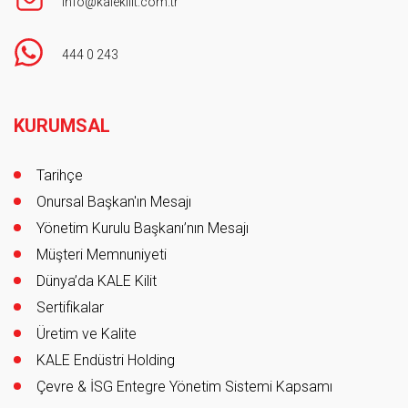
info@kalekilit.com.tr
444 0 243
Footer
KURUMSAL
Tarihçe
Onursal Başkan'ın Mesajı
Yönetim Kurulu Başkanı’nın Mesajı
Müşteri Memnuniyeti
Dünya’da KALE Kilit
Sertifikalar
Üretim ve Kalite
KALE Endüstri Holding
Çevre & İSG Entegre Yönetim Sistemi Kapsamı