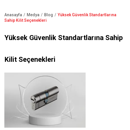
Kapı Pencere Sistemleri
Showroom
Kale Alarm
Anasayfa
Medya
Blog
Yüksek Güvenlik Standartlarına
Bize Ulaşın
Sayfa
Sahip Kilit Seçenekleri
Ürün Katalogları
yolu
Satış Noktaları
Yüksek Güvenlik Standartlarına Sahip
Garanti Kayıt Formu
S.S.S
Kilit Seçenekleri