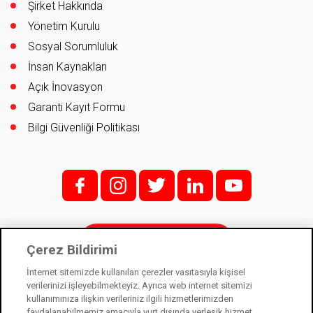
Şirket Hakkında
Yönetim Kurulu
Sosyal Sorumluluk
İnsan Kaynakları
Açık İnovasyon
Garanti Kayıt Formu
Bilgi Güvenliği Politikası
f;
i;
t
l
y
İletişim
Çerez Bildirimi
İnternet sitemizde kullanılan çerezler vasıtasıyla kişisel
verilerinizi işleyebilmekteyiz. Ayrıca web internet sitemizi
kullanımınıza ilişkin verileriniz ilgili hizmetlerimizden
Kale Kilit bir Kale Endüstri Holding kuruluşudur. © 2021
faydalanabilmemiz amacıyla yurt dışında yerleşik hizmet