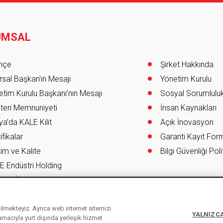
UMSAL
er
ihçe
Şirket Hakkında
sal Başkan'ın Mesajı
Yönetim Kurulu
tim Kurulu Başkanı’nın Mesajı
Sosyal Sorumlulu
teri Memnuniyeti
İnsan Kaynakları
a’da KALE Kilit
Açık İnovasyon
ifikalar
Garanti Kayıt Fo
im ve Kalite
Bilgi Güvenliği Poli
E Endüstri Holding
re & İSG Entegre Yönetim Sistemi Kapsamı
ebilmekteyiz. Ayrıca web internet sitemizi
YALNIZCA
 amacıyla yurt dışında yerleşik hizmet