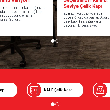
ranti Veriyor?
Seçersiniz?| Kale 6.
Seviye Çelik Kapı
izin kapısını her kapattığınızda
nda sadece bir kilidi değil, bir
Evimizin ya da iş yerimizin
en duygusunu emanet
güvenliği kapıda başlar. Doğru
rsiniz. Günün…
çelik kapı; hırsızlığa karşı
caydırıcılık, sessiz ve…
apı
KALE Çelik Kasa