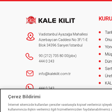
KUR
Foot
Tar
Vadistanbul Ayazağa Mahallesi
Onur
Azerbaycan Caddesi No 3F/1-E
Blok 34396 Sarıyer/İstanbul
Yöne
Müş
90 (212) 705 80 00
(pbx)
Düny
444 0 243
Sert
info@kalekilit.com.tr
Üret
KAL
444 0 243
Çev
Çerez Bildirimi
İnternet sitemizde kullanılan çerezler vasıtasıyla kişisel verilerinizi işley
İletişim
kullanımınıza ilişkin verileriniz ilgili hizmetlerimizden faydalanabilmemiz