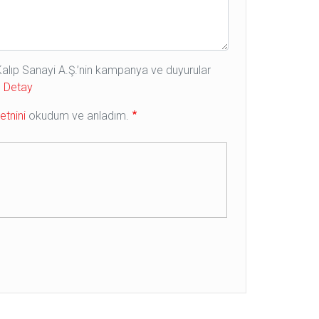
e Kalıp Sanayi A.Ş.’nin kampanya ve duyurular
.
Detay
tnini
okudum ve anladım.