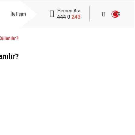
Hemen Ara
İletişim
TR
444 0
243
ullanılır?
nılır?