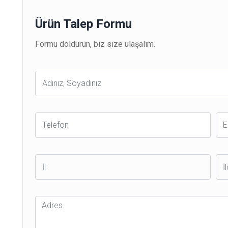
Ürün Talep Formu
Formu doldurun, biz size ulaşalım.
Ad
Soyad
Telefon
E-
Po
İl
İlç
Adres