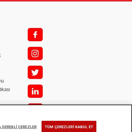
f;
i;
k
t
rmu
tikası
l
y
 GEREKLİ ÇEREZLER
TÜM ÇEREZLERİ KABUL ET