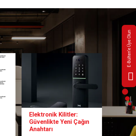
E-Bülten'e Üye Olun
Elektronik Kilitler:
Oteller
Güvenlikte Yeni Çağın
Adı: Kal
Anahtarı
Kartlı K