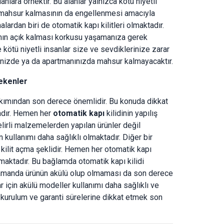
nlara örnektir. Bu alanlar yalnızca kötü niyetli
ın mahsur kalmasının da engellenmesi amacıyla
lardan biri de otomatik kapı kilitleri olmaktadır.
ının açık kalması korkusu yaşamanıza gerek
 kötü niyetli insanlar size ve sevdiklerinize zarar
nizde ya da apartmanınızda mahsur kalmayacaktır.
rekenler
 bakımından son derece önemlidir. Bu konuda dikkat
adır. Hemen her
otomatik kapı
kilidinin yapılış
elirli malzemelerden yapılan ürünler değil
kullanımı daha sağlıklı olmaktadır. Diğer bir
 kilit açma şeklidir. Hemen her otomatik kapı
 olmaktadır. Bu bağlamda otomatik kapı kilidi
zamanda ürünün akülü olup olmaması da son derece
r için akülü modeller kullanımı daha sağlıklı ve
 kurulum ve garanti sürelerine dikkat etmek son