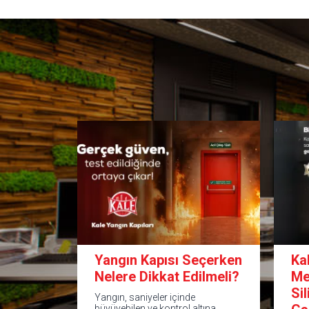
Yangın Kapısı Seçerken
Ka
Nelere Dikkat Edilmeli?
Me
Si
Yangın, saniyeler içinde
büyüyebilen ve kontrol altına