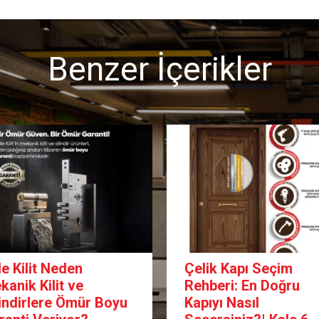
Benzer İçerikler
le Kilit Neden
Çelik Kapı Seçim
kanik Kilit ve
Rehberi: En Doğru
lindirlere Ömür Boyu
Kapıyı Nasıl