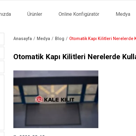
mızda
Ürünler
Online Konfigüratör
Medya
tion
Anasayfa
Medya
Blog
Otomatik Kapı Kilitleri Nerelerde K
Sayfa
yolu
Otomatik Kapı Kilitleri Nerelerde Kulla