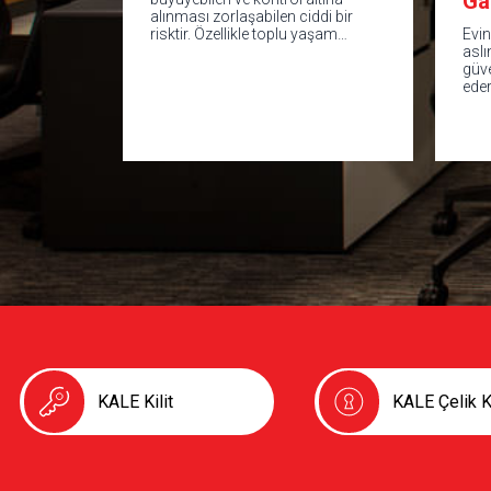
Ga
alınması zorlaşabilen ciddi bir
risktir. Özellikle toplu yaşam…
Evin
aslı
güv
ede
KALE Kilit
KALE Çelik K