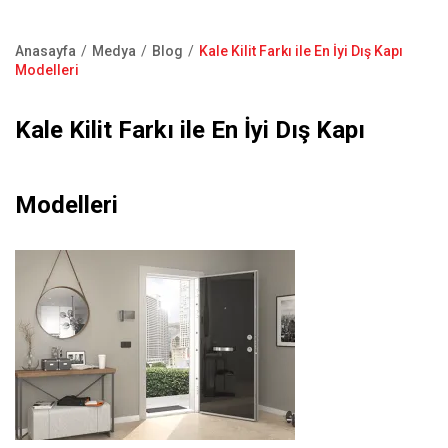
Kapı Pencere Sistemleri
Showroom
Kale Alarm
Anasayfa
Medya
Blog
Kale Kilit Farkı ile En İyi Dış Kapı
Bize Ulaşın
Sayfa
Modelleri
Ürün Katalogları
yolu
Satış Noktaları
Kale Kilit Farkı ile En İyi Dış Kapı
Garanti Kayıt Formu
S.S.S
Modelleri