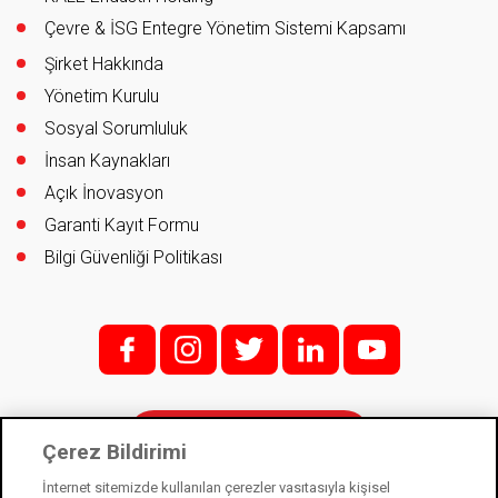
Çevre & İSG Entegre Yönetim Sistemi Kapsamı
Şirket Hakkında
Yönetim Kurulu
Sosyal Sorumluluk
İnsan Kaynakları
Açık İnovasyon
Garanti Kayıt Formu
Bilgi Güvenliği Politikası
f;
i;
t
l
y
İletişim
Çerez Bildirimi
İnternet sitemizde kullanılan çerezler vasıtasıyla kişisel