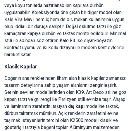
veya koyu tonlarda hazırlanabilen kapılara dürbün
uygulanabilir. Koleksiyonda öne çıkan bir diğer model olan
Kale Vira Mavi, hem iç hem de dış mekan kullanımına uygun
olup iddialı bir duruşa sahiptir. Doğal eskitme tarzı ile göz
kamaştıran kapıya dürbün ve taktak monte edilebilir. Minimal
stili ile adından söz ettiren Kale Fit ise siyah-beyazın
kontrast uyumu ve iki kollu dizaynı ile modern kent evlerine
hareket katar.
Klasik Kapılar
Doğanın ana renklerinden ilham alan klasik kapılar zamansız
tasarım detaylarına sahip yaşam alanlarını zenginleştirir.
Serinin sevilen modellerinden olan K39, Art Deco stiline göz
kırpan tarzı ve gri rengi ile Parizyen stili evinize taşır. Ahşap
ve laminantın zarafetini taşıyan
dış kapı
modeline taktak,
dürbün taktırmak mümkün. Açık renklerin zarafetini evine
taşımak isteyenlerin tercihi olan K2500 modeli klasik ve
gösterişli tarzıyla beğeni toplar. Alüminyum malzemeden