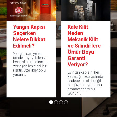
Yangın Kapısı
Kale Kilit
Seçerken
Neden
Nelere Dikkat
Mekanik Kilit
Edilmeli?
ve Silindirlere
Ömür Boyu
Yangın, saniyeler
Garanti
içinde büyüyebilen ve
kontrol altına alınması
Veriyor?
zorlaşabilen ciddi bir
risktir. Özellikle toplu
Evinizin kapısını her
yaşam…
kapattığınızda aslında
sadece bir kilidi değil,
bir güven duygusunu
emanet edersiniz.
Günün…