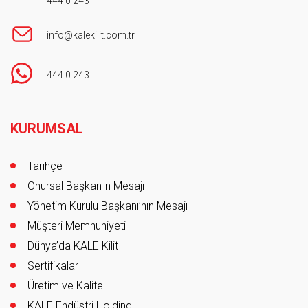
444 0 243
info@kalekilit.com.tr
444 0 243
Footer
KURUMSAL
Tarihçe
Onursal Başkan'ın Mesajı
Yönetim Kurulu Başkanı’nın Mesajı
Müşteri Memnuniyeti
Dünya’da KALE Kilit
Sertifikalar
Üretim ve Kalite
KALE Endüstri Holding