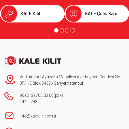
KALE Kilit
KALE Çelik Kapı
Vadistanbul Ayazağa Mahallesi Azerbaycan Caddesi No
3F/1-E Blok 34396 Sarıyer/İstanbul
90 (212) 705 80 00
(pbx)
444 0 243
info@kalekilit.com.tr