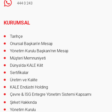
444 0 243
Footer
KURUMSAL
Tarihçe
Onursal Başkan'ın Mesajı
Yönetim Kurulu Başkanı’nın Mesajı
Müşteri Memnuniyeti
Dünya’da KALE Kilit
Sertifikalar
Üretim ve Kalite
KALE Endüstri Holding
Çevre & İSG Entegre Yönetim Sistemi Kapsamı
Şirket Hakkında
Yönetim Kurulu