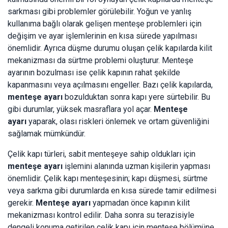
sarkması gibi problemler görülebilir. Yoğun ve yanlış
kullanıma bağlı olarak gelişen menteşe problemleri için
değişim ve ayar işlemlerinin en kısa sürede yapılması
önemlidir. Ayrıca düşme durumu oluşan çelik kapılarda kilit
mekanizması da sürtme problemi oluşturur. Menteşe
ayarının bozulması ise çelik kapının rahat şekilde
kapanmasını veya açılmasını engeller. Bazı çelik kapılarda,
menteşe ayarı
bozulduktan sonra kapı yere sürtebilir. Bu
gibi durumlar, yüksek masraflara yol açar.
Menteşe
ayarı
yaparak, olası riskleri önlemek ve ortam güvenliğini
sağlamak mümkündür.
Çelik kapı türleri, sabit menteşeye sahip oldukları için
menteşe ayarı
işlemini alanında uzman kişilerin yapması
önemlidir. Çelik kapı menteşesinin; kapı düşmesi, sürtme
veya sarkma gibi durumlarda en kısa sürede tamir edilmesi
gerekir.
Menteşe ayarı
yapmadan önce kapının kilit
mekanizması kontrol edilir. Daha sonra su terazisiyle
dengeli konuma getirilen çelik kapı için menteşe bölümüne