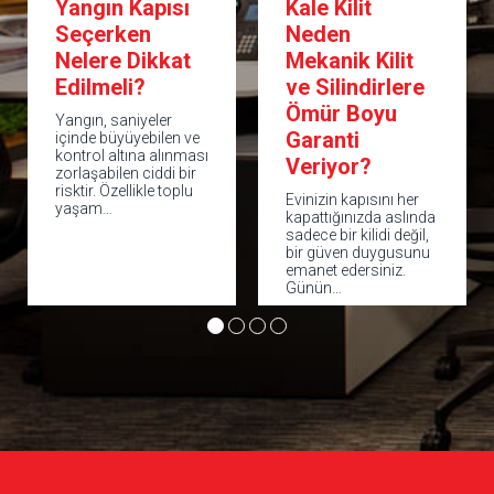
Kale Kilit
Çelik Kapı
Neden
Seçim Rehberi:
Mekanik Kilit
En Doğru
ve Silindirlere
Kapıyı Nasıl
Ömür Boyu
Seçersiniz?|
Garanti
Kale 6. Seviye
Veriyor?
Çelik Kapı
Evinizin kapısını her
Evimizin ya da iş
kapattığınızda aslında
yerimizin güvenliği
sadece bir kilidi değil,
kapıda başlar. Doğru
bir güven duygusunu
çelik kapı; hırsızlığa
emanet edersiniz.
karşı caydırıcılık,
Günün…
sessiz ve…