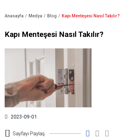
Kapı Pencere Sistemleri
Showroom
Kale Alarm
Anasayfa
Medya
Blog
Kapı Menteşesi Nasıl Takılır?
Bize Ulaşın
Sayfa
Ürün Katalogları
yolu
Kapı Menteşesi Nasıl Takılır?
Satış Noktaları
Garanti Kayıt Formu
S.S.S
2023-09-01
Sayfayı Paylaş