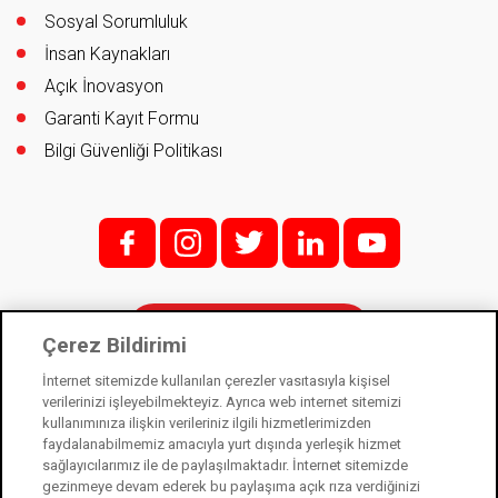
Sosyal Sorumluluk
İnsan Kaynakları
Açık İnovasyon
Garanti Kayıt Formu
Bilgi Güvenliği Politikası
f;
i;
t
l
y
İletişim
Çerez Bildirimi
İnternet sitemizde kullanılan çerezler vasıtasıyla kişisel
verilerinizi işleyebilmekteyiz. Ayrıca web internet sitemizi
kullanımınıza ilişkin verileriniz ilgili hizmetlerimizden
Kale Kilit bir Kale Endüstri Holding kuruluşudur. © 2021
faydalanabilmemiz amacıyla yurt dışında yerleşik hizmet
sağlayıcılarımız ile de paylaşılmaktadır. İnternet sitemizde
Kişisel Verilerin Korunması Kanunu
gezinmeye devam ederek bu paylaşıma açık rıza verdiğinizi