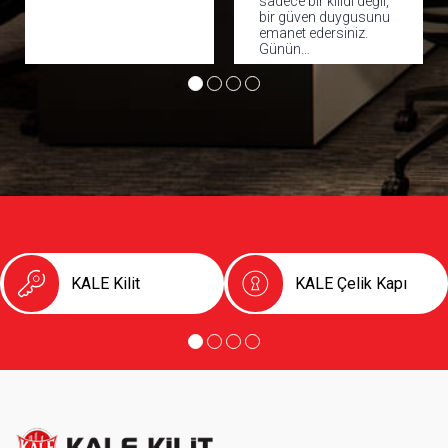
sadece bir kilidi değil,
kapıda başlar. Doğru
bir güven duygusunu
çelik kapı; hırsızlığa
emanet edersiniz.
karşı caydırıcılık,
Günün…
sessiz ve…
KALE Kilit
KALE Çelik Kapı