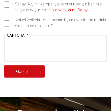
Sanayi A.Ş.’nin kampanya ve duyurular için benimle
iletişime geçilmesine
izin veriyorum.
Detay
Kişisel verilerin korunmasına ilişkin aydınlatma metnini
okudum ve anladım.
CAPTCHA