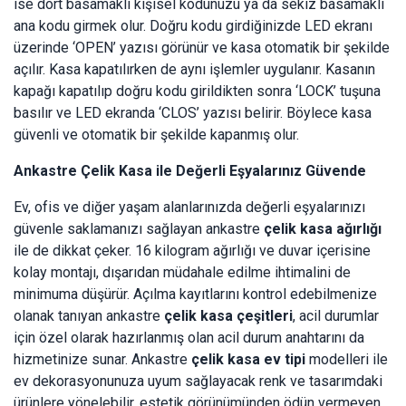
ise dört basamaklı kişisel kodunuzu ya da sekiz basamaklı
ana kodu girmek olur. Doğru kodu girdiğinizde LED ekranı
üzerinde ‘OPEN’ yazısı görünür ve kasa otomatik bir şekilde
açılır. Kasa kapatılırken de aynı işlemler uygulanır. Kasanın
kapağı kapatılıp doğru kodu girildikten sonra ‘LOCK’ tuşuna
basılır ve LED ekranda ‘CLOS’ yazısı belirir. Böylece kasa
güvenli ve otomatik bir şekilde kapanmış olur.
Ankastre Çelik Kasa ile Değerli Eşyalarınız Güvende
Ev, ofis ve diğer yaşam alanlarınızda değerli eşyalarınızı
güvenle saklamanızı sağlayan ankastre
çelik kasa ağırlığı
ile de dikkat çeker. 16 kilogram ağırlığı ve duvar içerisine
kolay montajı, dışarıdan müdahale edilme ihtimalini de
minimuma düşürür. Açılma kayıtlarını kontrol edebilmenize
olanak tanıyan ankastre
çelik kasa çeşitleri
, acil durumlar
için özel olarak hazırlanmış olan acil durum anahtarını da
hizmetinize sunar. Ankastre
çelik kasa ev tipi
modelleri ile
ev dekorasyonunuza uyum sağlayacak renk ve tasarımdaki
ürünlere yönelebilir, estetik görünümünden ödün vermeyen