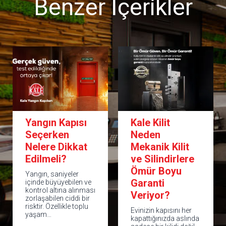
Benzer İçerikler
Kale Kilit
Çelik Kapı
Neden
Seçim Rehberi:
Mekanik Kilit
En Doğru
ve Silindirlere
Kapıyı Nasıl
Ömür Boyu
Seçersiniz?|
Garanti
Kale 6. Seviye
Veriyor?
Çelik Kapı
Evinizin kapısını her
Evimizin ya da iş
kapattığınızda aslında
yerimizin güvenliği