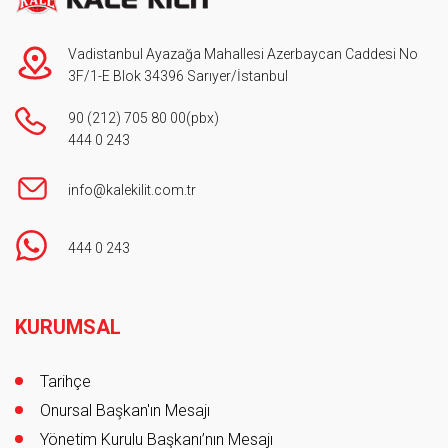
Vadistanbul Ayazağa Mahallesi Azerbaycan Caddesi No
3F/1-E Blok 34396 Sarıyer/İstanbul
90 (212) 705 80 00
(pbx)
444 0 243
info@kalekilit.com.tr
444 0 243
Footer
KURUMSAL
Tarihçe
Onursal Başkan'ın Mesajı
Yönetim Kurulu Başkanı’nın Mesajı