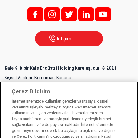
f;
i;
t
l
y
İletişim
Kale Kilit bir Kale Endüstri Holding kuruluşudur. © 2021
Kişisel Verilerin Korunması Kanunu
Bilgi Toplumu Hizmetleri
Çerez Bildirimi
Çerez Kullanım Bildirimi
İnternet sitemizde kullanılan çerezler vasıtasıyla kişisel
verilerinizi işleyebilmekteyiz. Ayrıca web internet sitemizi
kullanımınıza ilişkin verileriniz ilgili hizmetlerimizden
faydalanabilmemiz amacıyla yurt dışında yerleşik hizmet
sağlayıcılarımız ile de paylaşılmaktadır. İnternet sitemizde
gezinmeye devam ederek bu paylaşıma açık rıza verdiğinizi
ve Çerez Politikamız’ı okuduğunuzu ve anladığınızı kabul