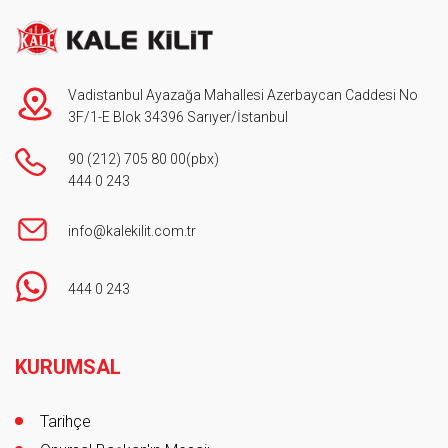
Vadistanbul Ayazağa Mahallesi Azerbaycan Caddesi No
3F/1-E Blok 34396 Sarıyer/İstanbul
90 (212) 705 80 00
(pbx)
444 0 243
info@kalekilit.com.tr
444 0 243
Footer
KURUMSAL
Tarihçe