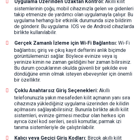
Uygulama Üzerinden Uzaktan Kontrol:
Akıllı kilit
sistemlerinin çoğu, mobil cihazınızla gelen ve gidenleri
takip etmenize de yardımcı olan uygulamayla çalışır. Bu
uygulama herhangi bir etkinlik durumunda size bildirim
de gönderir. Bu uygulama IOS ve de Android cihazlarda
birlikte kullanılabilir.
Gerçek Zamanlı İzleme için Wi-Fi Bağlantısı:
Wi-Fi
bağlantısı; giriş ve çıkış kayıt defterini anlık biçimde
görüntülemenizi sağlar. Böylece evinize veya iş
yerinize kimin ne zaman geldiğini her zaman bilirsiniz.
Bu durum çocuklarının okulda güvenli bir şekilde eve
döndüğüne emin olmak isteyen ebeveynler için önemli
bir özelliktir.
Çoklu Anahtarsız Giriş Seçenekleri:
Akıllı
telefonunuzla yakın mesafeden kilit açmanın yanı sıra
cihazınıza yüklediğiniz uygulama üzerinden de kilidin
açılmasını sağlayabilirsiniz. Bununla birlikte akıllı kilit
sistemleri, evinize girmesi mecbur olan herkes için
ayrıca özel kod serileri, sesli komutlar, parmak izi
tanıma sistemleriyle de çalıştırılabilir.
Kalıcı veya Geçici Giriş Kodları:
Birçok akıllı kilit