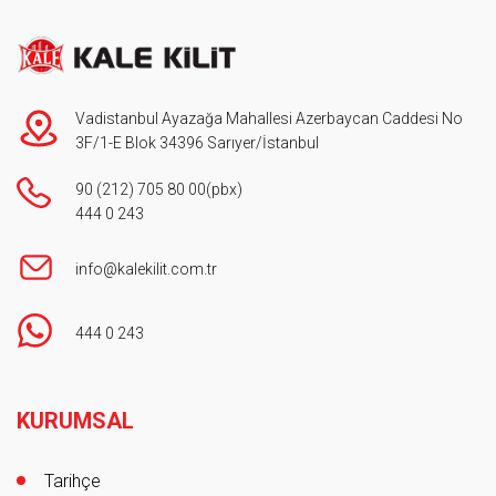
Vadistanbul Ayazağa Mahallesi Azerbaycan Caddesi No
3F/1-E Blok 34396 Sarıyer/İstanbul
90 (212) 705 80 00
(pbx)
444 0 243
info@kalekilit.com.tr
444 0 243
Footer
KURUMSAL
Tarihçe