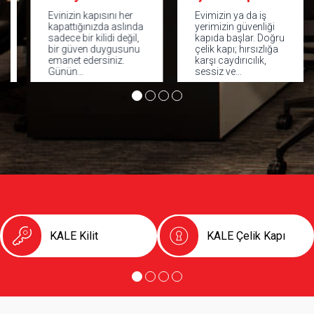
Evinizin kapısını her
Evimizin ya da iş
kapattığınızda aslında
yerimizin güvenliği
sadece bir kilidi değil,
kapıda başlar. Doğru
bir güven duygusunu
çelik kapı; hırsızlığa
emanet edersiniz.
karşı caydırıcılık,
Günün…
sessiz ve…
KALE Kilit
KALE Çelik Kapı