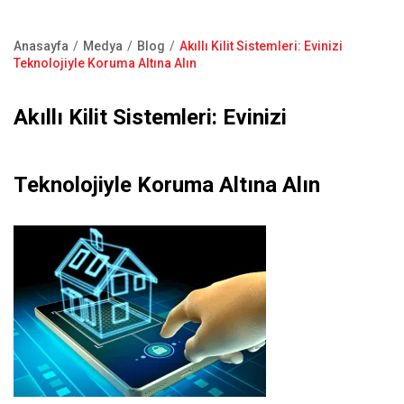
Kapı Pencere Sistemleri
Showroom
Kale Alarm
Anasayfa
Medya
Blog
Akıllı Kilit Sistemleri: Evinizi
Bize Ulaşın
Sayfa
Teknolojiyle Koruma Altına Alın
Ürün Katalogları
yolu
Satış Noktaları
Akıllı Kilit Sistemleri: Evinizi
Garanti Kayıt Formu
S.S.S
Teknolojiyle Koruma Altına Alın