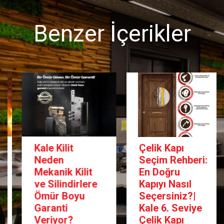
Benzer İçerikler
Kale Kilit
Çelik Kapı
Neden
Seçim Rehberi:
Mekanik Kilit
En Doğru
ve Silindirlere
Kapıyı Nasıl
Ömür Boyu
Seçersiniz?|
Garanti
Kale 6. Seviye
Veriyor?
Çelik Kapı