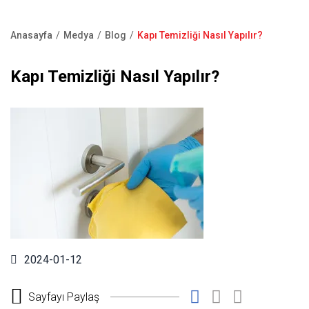
Kapı Pencere Sistemleri
Showroom
Kale Alarm
Anasayfa
Medya
Blog
Kapı Temizliği Nasıl Yapılır?
Bize Ulaşın
Sayfa
Ürün Katalogları
yolu
Kapı Temizliği Nasıl Yapılır?
Satış Noktaları
Garanti Kayıt Formu
S.S.S
2024-01-12
Sayfayı Paylaş