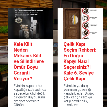
Kale Kilit
Çelik Kapı
Neden
Seçim Rehberi:
Mekanik Kilit
En Doğru
ve Silindirlere
Kapıyı Nasıl
Ömür Boyu
Seçersiniz?|
Garanti
Kale 6. Seviye
Veriyor?
Çelik Kapı
Evinizin kapısını her
Evimizin ya da iş
kapattığınızda aslında
yerimizin güvenliği
sadece bir kilidi değil,
kapıda başlar. Doğru
bir güven duygusunu
çelik kapı; hırsızlığa
emanet edersiniz.
karşı caydırıcılık,
Günün…
sessiz ve…