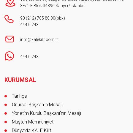
3F/1-E Blok 34396 Sarıyer/İstanbul
90 (212) 705 80 00
(pbx)
444 0 243
info@kalekilit.com.tr
444 0 243
Footer
KURUMSAL
Tarihçe
Onursal Başkan'ın Mesajı
Yönetim Kurulu Başkanı’nın Mesajı
Müşteri Memnuniyeti
Dünya’da KALE Kilit