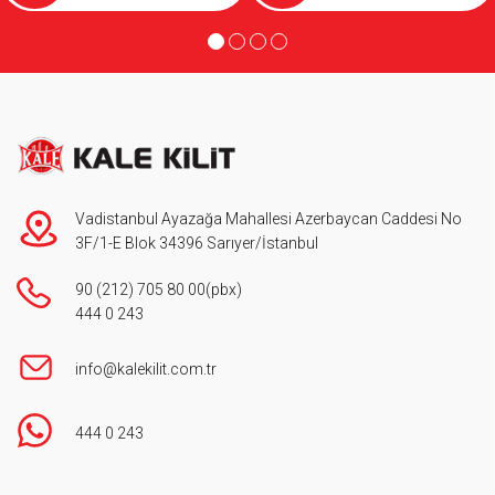
Vadistanbul Ayazağa Mahallesi Azerbaycan Caddesi No
3F/1-E Blok 34396 Sarıyer/İstanbul
90 (212) 705 80 00
(pbx)
444 0 243
info@kalekilit.com.tr
444 0 243
Footer