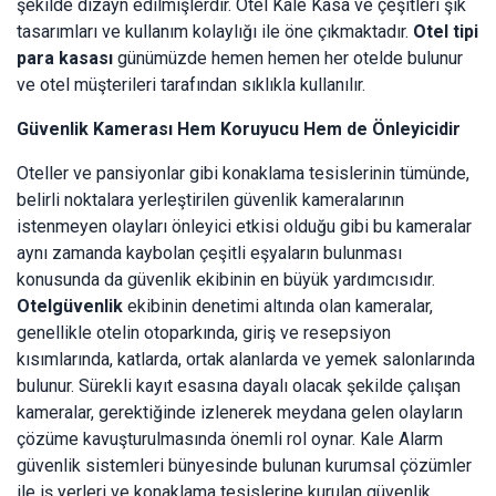
şekilde dizayn edilmişlerdir. Otel Kale Kasa ve çeşitleri şık
tasarımları ve kullanım kolaylığı ile öne çıkmaktadır.
Otel tipi
para kasası
günümüzde hemen hemen her otelde bulunur
ve otel müşterileri tarafından sıklıkla kullanılır.
Güvenlik Kamerası Hem Koruyucu Hem de Önleyicidir
Oteller ve pansiyonlar gibi konaklama tesislerinin tümünde,
belirli noktalara yerleştirilen güvenlik kameralarının
istenmeyen olayları önleyici etkisi olduğu gibi bu kameralar
aynı zamanda kaybolan çeşitli eşyaların bulunması
konusunda da güvenlik ekibinin en büyük yardımcısıdır.
Otel
güvenlik
ekibinin denetimi altında olan kameralar,
genellikle otelin otoparkında, giriş ve resepsiyon
kısımlarında, katlarda, ortak alanlarda ve yemek salonlarında
bulunur. Sürekli kayıt esasına dayalı olacak şekilde çalışan
kameralar, gerektiğinde izlenerek meydana gelen olayların
çözüme kavuşturulmasında önemli rol oynar. Kale Alarm
güvenlik sistemleri bünyesinde bulunan kurumsal çözümler
ile iş yerleri ve konaklama tesislerine kurulan güvenlik