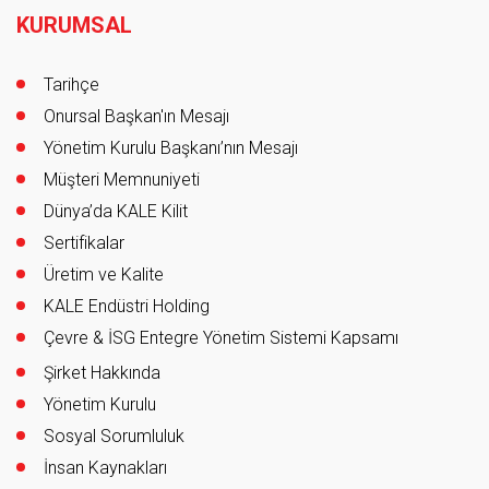
KURUMSAL
Tarihçe
Onursal Başkan'ın Mesajı
Yönetim Kurulu Başkanı’nın Mesajı
Müşteri Memnuniyeti
Dünya’da KALE Kilit
Sertifikalar
Üretim ve Kalite
KALE Endüstri Holding
Çevre & İSG Entegre Yönetim Sistemi Kapsamı
Şirket Hakkında
Yönetim Kurulu
Sosyal Sorumluluk
İnsan Kaynakları