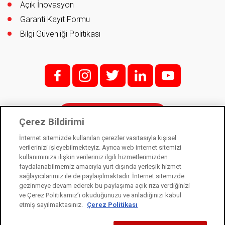
Açık İnovasyon
Garanti Kayıt Formu
Bilgi Güvenliği Politikası
f;
i;
t
l
y
İletişim
Çerez Bildirimi
İnternet sitemizde kullanılan çerezler vasıtasıyla kişisel
verilerinizi işleyebilmekteyiz. Ayrıca web internet sitemizi
kullanımınıza ilişkin verileriniz ilgili hizmetlerimizden
Kale Kilit bir Kale Endüstri Holding kuruluşudur. © 2021
faydalanabilmemiz amacıyla yurt dışında yerleşik hizmet
sağlayıcılarımız ile de paylaşılmaktadır. İnternet sitemizde
Kişisel Verilerin Korunması Kanunu
gezinmeye devam ederek bu paylaşıma açık rıza verdiğinizi
Bilgi Toplumu Hizmetleri
ve Çerez Politikamız’ı okuduğunuzu ve anladığınızı kabul
etmiş sayılmaktasınız.
Çerez Politikası
Çerez Kullanım Bildirimi