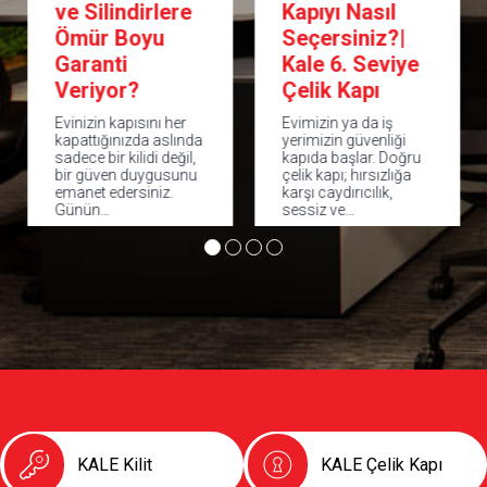
ve Silindirlere
Kapıyı Nasıl
Ömür Boyu
Seçersiniz?|
Garanti
Kale 6. Seviye
Veriyor?
Çelik Kapı
Evinizin kapısını her
Evimizin ya da iş
kapattığınızda aslında
yerimizin güvenliği
sadece bir kilidi değil,
kapıda başlar. Doğru
bir güven duygusunu
çelik kapı; hırsızlığa
emanet edersiniz.
karşı caydırıcılık,
Günün…
sessiz ve…
KALE Kilit
KALE Çelik Kapı