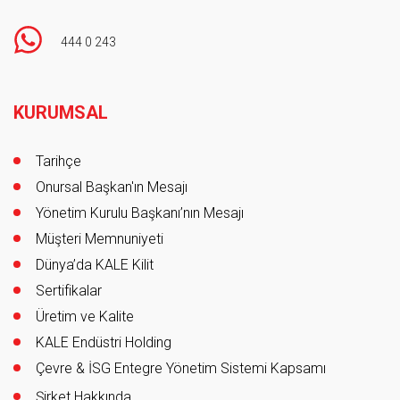
444 0 243
Footer
KURUMSAL
Tarihçe
Onursal Başkan'ın Mesajı
Yönetim Kurulu Başkanı’nın Mesajı
Müşteri Memnuniyeti
Dünya’da KALE Kilit
Sertifikalar
Üretim ve Kalite
KALE Endüstri Holding
Çevre & İSG Entegre Yönetim Sistemi Kapsamı
Şirket Hakkında