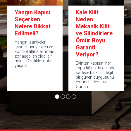
Yangın Kapısı
Kale Kilit
Seçerken
Neden
Nelere Dikkat
Mekanik Kilit
Edilmeli?
ve Silindirlere
Ömür Boyu
Yangın, saniyeler
Garanti
içinde büyüyebilen ve
kontrol altına alınması
Veriyor?
zorlaşabilen ciddi bir
risktir. Özellikle toplu
Evinizin kapısını her
yaşam…
kapattığınızda aslında
sadece bir kilidi değil,
bir güven duygusunu
emanet edersiniz.
Günün…