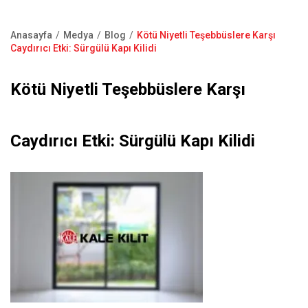
Kapı Pencere Sistemleri
Showroom
Kale Alarm
Anasayfa
Medya
Blog
Kötü Niyetli Teşebbüslere Karşı
Bize Ulaşın
Sayfa
Caydırıcı Etki: Sürgülü Kapı Kilidi
Ürün Katalogları
yolu
Satış Noktaları
Kötü Niyetli Teşebbüslere Karşı
Garanti Kayıt Formu
S.S.S
Caydırıcı Etki: Sürgülü Kapı Kilidi