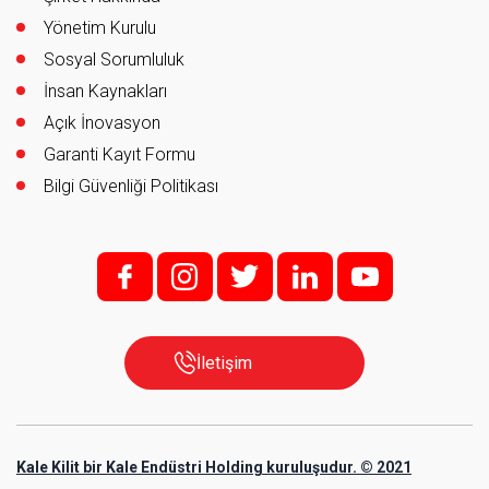
Yönetim Kurulu
Sosyal Sorumluluk
İnsan Kaynakları
Açık İnovasyon
Garanti Kayıt Formu
Bilgi Güvenliği Politikası
f;
i;
t
l
y
İletişim
Kale Kilit bir Kale Endüstri Holding kuruluşudur. © 2021