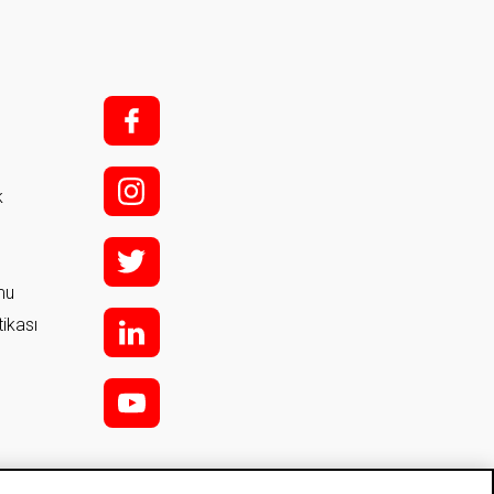
f;
i;
k
t
rmu
tikası
l
y