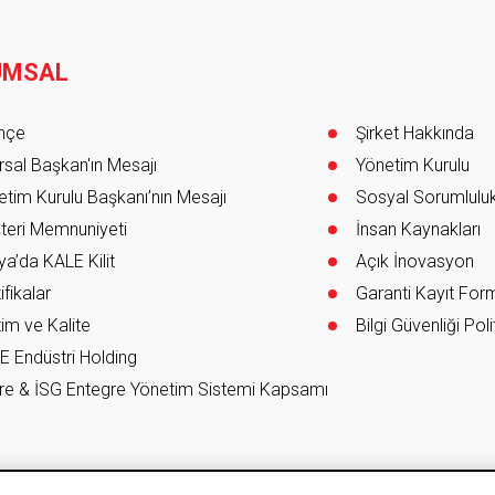
UMSAL
er
ihçe
Şirket Hakkında
sal Başkan'ın Mesajı
Yönetim Kurulu
tim Kurulu Başkanı’nın Mesajı
Sosyal Sorumlulu
teri Memnuniyeti
İnsan Kaynakları
a’da KALE Kilit
Açık İnovasyon
ifikalar
Garanti Kayıt Fo
im ve Kalite
Bilgi Güvenliği Poli
E Endüstri Holding
re & İSG Entegre Yönetim Sistemi Kapsamı