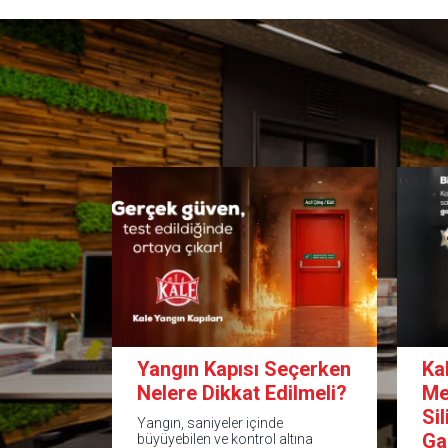
Yangın Kapısı Seçerken
Ka
Nelere Dikkat Edilmeli?
Me
Si
Yangın, saniyeler içinde
Ga
büyüyebilen ve kontrol altına