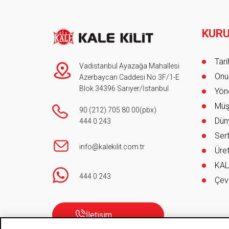
KUR
Foot
Tar
Vadistanbul Ayazağa Mahallesi
Onur
Azerbaycan Caddesi No 3F/1-E
Blok 34396 Sarıyer/İstanbul
Yöne
Müş
90 (212) 705 80 00
(pbx)
Düny
444 0 243
Sert
info@kalekilit.com.tr
Üret
KAL
444 0 243
Çev
İletişim