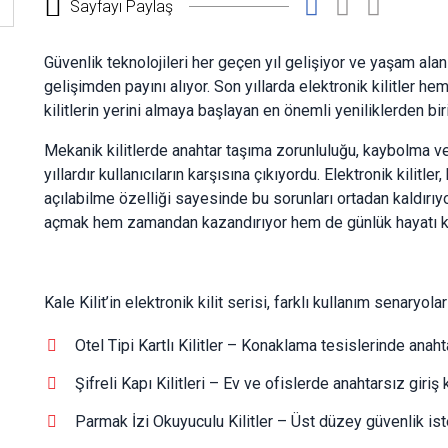
Sayfayı Paylaş
Güvenlik teknolojileri her geçen yıl gelişiyor ve yaşam al
gelişimden payını alıyor. Son yıllarda elektronik kilitler 
kilitlerin yerini almaya başlayan en önemli yeniliklerden biri
Mekanik kilitlerde anahtar taşıma zorunluluğu, kaybolma v
yıllardır kullanıcıların karşısına çıkıyordu. Elektronik kilitle
açılabilme özelliği sayesinde bu sorunları ortadan kaldırıyo
açmak hem zamandan kazandırıyor hem de günlük hayatı kol
Kale Kilit’in elektronik kilit serisi, farklı kullanım senary
Otel Tipi Kartlı Kilitler – Konaklama tesislerinde anahta
Şifreli Kapı Kilitleri – Ev ve ofislerde anahtarsız giriş
Parmak İzi Okuyuculu Kilitler – Üst düzey güvenlik iste