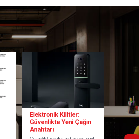
Elektronik Kilitler:
Oteller
Güvenlikte Yeni Çağın
Adı: Kal
Anahtarı
Kartlı K
Güvenlik teknolojileri her geçen yıl
Geleneksel