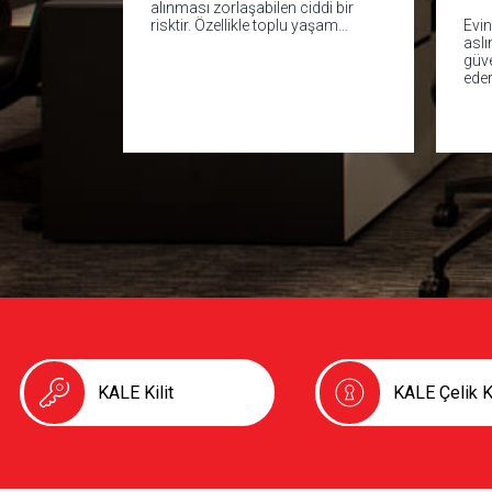
alınması zorlaşabilen ciddi bir
risktir. Özellikle toplu yaşam…
Evin
aslı
güv
ede
KALE Kilit
KALE Çelik K