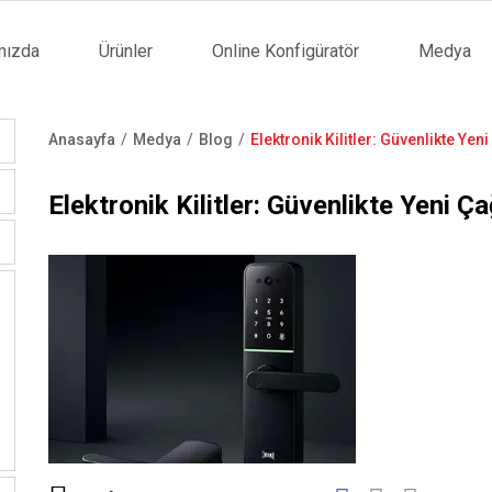
mızda
Ürünler
Online Konfigüratör
Medya
tion
Anasayfa
Medya
Blog
Elektronik Kilitler: Güvenlikte Yen
Sayfa
yolu
Elektronik Kilitler: Güvenlikte Yeni Ç