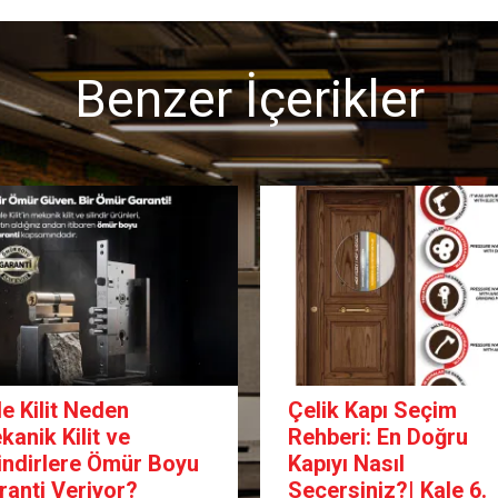
Benzer İçerikler
le Kilit Neden
Çelik Kapı Seçim
kanik Kilit ve
Rehberi: En Doğru
lindirlere Ömür Boyu
Kapıyı Nasıl
ranti Veriyor?
Seçersiniz?| Kale 6.