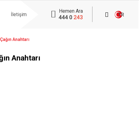
Hemen Ara
İletişim
TR
444 0
243
i Çağın Anahtarı
ağın Anahtarı