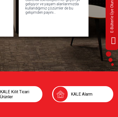
E-Bülten'e Üye Olun
gelişiyor ve yaşam alanlarımızda
günümüz ot
kullandığımız çözümler de bu
verimlilik 
gelişimden payını…
açısından 
KALE Kilit Ticari
KALE Alarm
Ürünler