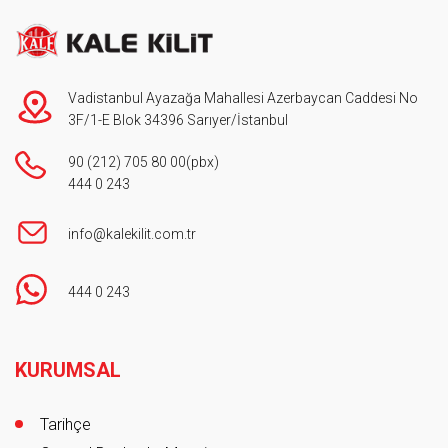
Vadistanbul Ayazağa Mahallesi Azerbaycan Caddesi No
3F/1-E Blok 34396 Sarıyer/İstanbul
90 (212) 705 80 00
(pbx)
444 0 243
info@kalekilit.com.tr
444 0 243
Footer
KURUMSAL
Tarihçe