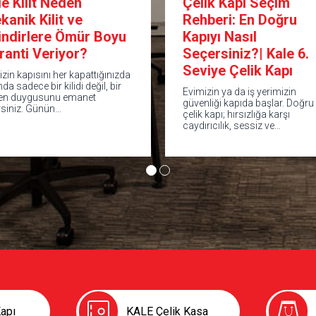
le Kilit Neden
Çelik Kapı Seçim
kanik Kilit ve
Rehberi: En Doğru
lindirlere Ömür Boyu
Kapıyı Nasıl
ranti Veriyor?
Seçersiniz?| Kale 6.
Seviye Çelik Kapı
izin kapısını her kapattığınızda
nda sadece bir kilidi değil, bir
Evimizin ya da iş yerimizin
en duygusunu emanet
güvenliği kapıda başlar. Doğru
rsiniz. Günün…
çelik kapı; hırsızlığa karşı
caydırıcılık, sessiz ve…
apı
KALE Çelik Kasa