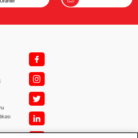
Ürünler
f;
i;
k
t
rmu
tikası
l