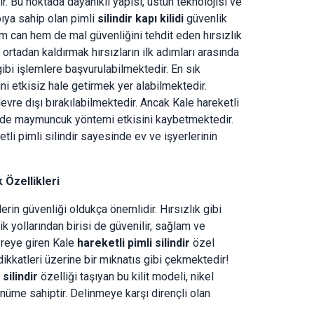
r. Bu noktada dayanıklı yapısı, üstün teknolojisi ve
pıya sahip olan pimli
silindir kapı kilidi
güvenlik
em can hem de mal güvenliğini tehdit eden hırsızlık
i ortadan kaldırmak hırsızların ilk adımları arasında
 gibi işlemlere başvurulabilmektedir. En sık
i etkisiz hale getirmek yer alabilmektedir.
devre dışı bırakılabilmektedir. Ancak Kale hareketli
esinde maymuncuk yöntemi etkisini kaybetmektedir.
tli pimli silindir sayesinde ev ve işyerlerinin
k Özellikleri
lerin güvenliği oldukça önemlidir. Hırsızlık gibi
k yollarından birisi de güvenilir, sağlam ve
evreye giren Kale
hareketli pimli silindir
özel
e dikkatleri üzerine bir mıknatıs gibi çekmektedir!
silindir
özelliği taşıyan bu kilit modeli, nikel
üme sahiptir. Delinmeye karşı dirençli olan