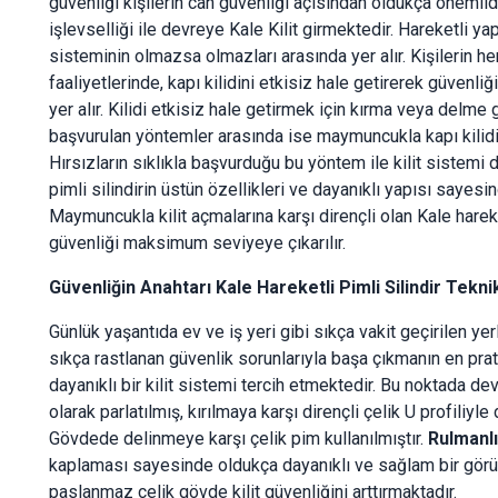
güvenliği kişilerin can güvenliği açısından oldukça önemlidi
işlevselliği ile devreye Kale Kilit girmektedir. Hareketli ya
sisteminin olmazsa olmazları arasında yer alır. Kişilerin h
faaliyetlerinde, kapı kilidini etkisiz hale getirerek güvenliğ
yer alır. Kilidi etkisiz hale getirmek için kırma veya delme
başvurulan yöntemler arasında ise maymuncukla kapı kilidin
Hırsızların sıklıkla başvurduğu bu yöntem ile kilit sistemi 
pimli silindirin üstün özellikleri ve dayanıklı yapısı say
Maymuncukla kilit açmalarına karşı dirençli olan Kale hareke
güvenliği maksimum seviyeye çıkarılır.
Güvenliğin Anahtarı Kale Hareketli Pimli Silindir Tekni
Günlük yaşantıda ev ve iş yeri gibi sıkça vakit geçirilen yer
sıkça rastlanan güvenlik sorunlarıyla başa çıkmanın en prati
dayanıklı bir kilit sistemi tercih etmektedir. Bu noktada d
olarak parlatılmış, kırılmaya karşı dirençli çelik U profiliyl
Gövdede delinmeye karşı çelik pim kullanılmıştır.
Rulmanlı 
kaplaması sayesinde oldukça dayanıklı ve sağlam bir görün
paslanmaz çelik gövde kilit güvenliğini arttırmaktadır.