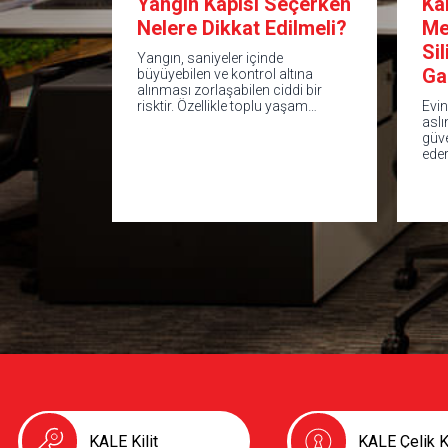
Yangın Kapısı Seçerken
Ka
Nelere Dikkat Edilmeli?
Me
Si
Yangın, saniyeler içinde
Ga
büyüyebilen ve kontrol altına
alınması zorlaşabilen ciddi bir
risktir. Özellikle toplu yaşam…
Evin
aslı
güv
ede
KALE Kilit
KALE Çelik K