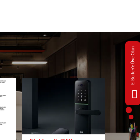
E-Bülten'e Üye Olun