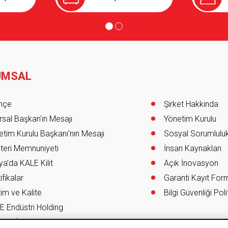
UMSAL
er
ihçe
Şirket Hakkında
sal Başkan'ın Mesajı
Yönetim Kurulu
tim Kurulu Başkanı’nın Mesajı
Sosyal Sorumlulu
teri Memnuniyeti
İnsan Kaynakları
a’da KALE Kilit
Açık İnovasyon
ifikalar
Garanti Kayıt Fo
im ve Kalite
Bilgi Güvenliği Poli
E Endüstri Holding
re & İSG Entegre Yönetim Sistemi Kapsamı