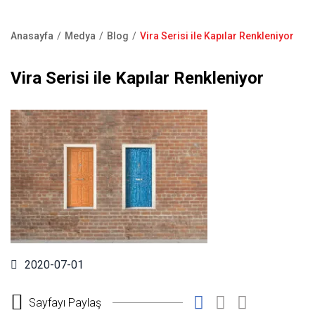
Kapı Pencere Sistemleri
Showroom
Kale Alarm
Anasayfa
Medya
Blog
Vira Serisi ile Kapılar Renkleniyor
Bize Ulaşın
Sayfa
Ürün Katalogları
yolu
Vira Serisi ile Kapılar Renkleniyor
Satış Noktaları
Garanti Kayıt Formu
S.S.S
2020-07-01
Sayfayı Paylaş