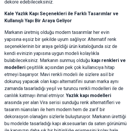
dekore edebileceksiniz.
Kale Yazlık Kapı Seçenekleri ile Farklı Tasarımlar ve
Kullanışlı Yapı Bir Araya Geliyor
Markanın üretmiş olduğu modern tasarımlar her evin
yapısına eşsiz bir şekilde uyum sağlıyor. Alternatif renk
seçeneklerinin bir araya geldiği ürün kataloğunda siz de
kendi evinizin yapısına uygun modeli kolaylıkla
bulabileceksiniz. Markanın sunmuş olduğu
kapı renkleri ve
modelleri
çeşitlilik açısından pek çok kullanıcıya hitap
etmeyi başarıyor. Mavi renkli modeli ile sizlere asil bir
dokunuş yapacak olan kapı alternatifini sunan marka aynı
zamanda tasarladığı yeşil ve turuncu renkli modelleri ile de
canlılık katmayı ihmal etmiyor.
Yazlık kapı modelleri
arasında yer alan Vira serisi sunduğu renk alternatifleri ve
tasarım nüansları ile hem modern hem de zarif bir
dekorasyon olanağını sizlerle buluşturuyor. Markanın ürettiği
bu modelde tasarladığı kapı aksesuarları da saten görünümü
ile kapınızın daha şık bir bütünlüğe erişmesini kolay hale