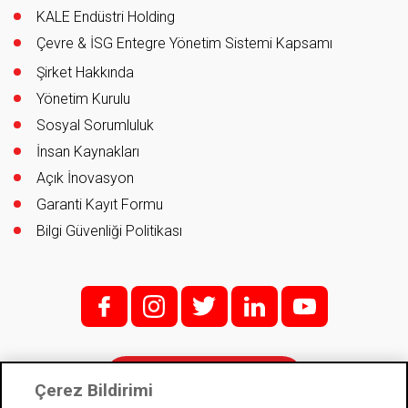
KALE Endüstri Holding
Çevre & İSG Entegre Yönetim Sistemi Kapsamı
Şirket Hakkında
Yönetim Kurulu
Sosyal Sorumluluk
İnsan Kaynakları
Açık İnovasyon
Garanti Kayıt Formu
Bilgi Güvenliği Politikası
f;
i;
t
l
y
İletişim
Çerez Bildirimi