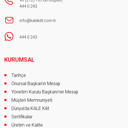
90 (212) 705 80 00
(pbx)
444 0 243
info@kalekilit.com.tr
444 0 243
Footer
KURUMSAL
Tarihçe
Onursal Başkan'ın Mesajı
Yönetim Kurulu Başkanı’nın Mesajı
Müşteri Memnuniyeti
Dünya’da KALE Kilit
Sertifikalar
Üretim ve Kalite