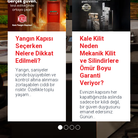
Kale Kilit
Çelik Kapı
Neden
Seçim Rehberi:
Mekanik Kilit
En Doğru
ve Silindirlere
Kapıyı Nasıl
Ömür Boyu
Seçersiniz?|
Garanti
Kale 6. Seviye
Veriyor?
Çelik Kapı
Evinizin kapısını her
Evimizin ya da iş
kapattığınızda aslında
yerimizin güvenliği
sadece bir kilidi değil,
kapıda başlar. Doğru
bir güven duygusunu
çelik kapı; hırsızlığa
emanet edersiniz.
karşı caydırıcılık,
Günün…
sessiz ve…