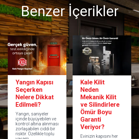
Benzer İçerikler
Yangın Kapısı
Kale Kilit
Seçerken
Neden
Nelere Dikkat
Mekanik Kilit
Edilmeli?
ve Silindirlere
Ömür Boyu
Yangın, saniyeler
Garanti
içinde büyüyebilen ve
kontrol altına alınması
Veriyor?
zorlaşabilen ciddi bir
risktir. Özellikle toplu
Evinizin kapısını her
yaşam…