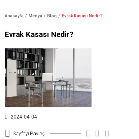
Kapı Pencere Sistemleri
Showroom
Kale Alarm
Anasayfa
Medya
Blog
Evrak Kasası Nedir?
Bize Ulaşın
Sayfa
Ürün Katalogları
yolu
Evrak Kasası Nedir?
Satış Noktaları
Garanti Kayıt Formu
S.S.S
2024-04-04
Sayfayı Paylaş