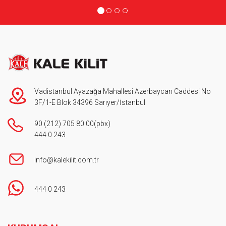
Vadistanbul Ayazağa Mahallesi Azerbaycan Caddesi No
3F/1-E Blok 34396 Sarıyer/İstanbul
90 (212) 705 80 00
(pbx)
444 0 243
info@kalekilit.com.tr
444 0 243
Footer