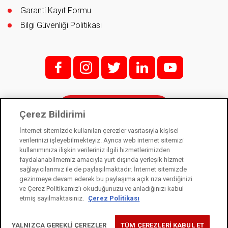
Garanti Kayıt Formu
Bilgi Güvenliği Politikası
f;
i;
t
l
y
İletişim
Çerez Bildirimi
İnternet sitemizde kullanılan çerezler vasıtasıyla kişisel
verilerinizi işleyebilmekteyiz. Ayrıca web internet sitemizi
kullanımınıza ilişkin verileriniz ilgili hizmetlerimizden
Kale Kilit bir Kale Endüstri Holding kuruluşudur. © 2021
faydalanabilmemiz amacıyla yurt dışında yerleşik hizmet
sağlayıcılarımız ile de paylaşılmaktadır. İnternet sitemizde
Kişisel Verilerin Korunması Kanunu
gezinmeye devam ederek bu paylaşıma açık rıza verdiğinizi
Bilgi Toplumu Hizmetleri
ve Çerez Politikamız’ı okuduğunuzu ve anladığınızı kabul
etmiş sayılmaktasınız.
Çerez Politikası
Çerez Kullanım Bildirimi
YALNIZCA GEREKLİ ÇEREZLER
TÜM ÇEREZLERİ KABUL ET