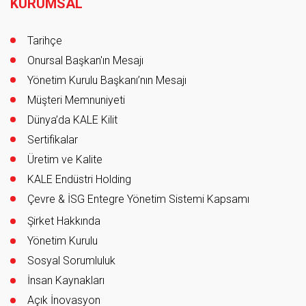
KURUMSAL
Tarihçe
Onursal Başkan'ın Mesajı
Yönetim Kurulu Başkanı’nın Mesajı
Müşteri Memnuniyeti
Dünya’da KALE Kilit
Sertifikalar
Üretim ve Kalite
KALE Endüstri Holding
Çevre & İSG Entegre Yönetim Sistemi Kapsamı
Şirket Hakkında
Yönetim Kurulu
Sosyal Sorumluluk
İnsan Kaynakları
Açık İnovasyon