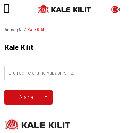
TR
Anasayfa
Kale Kilit
Sayfa
yolu
Kale Kilit