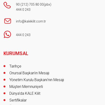
90 (212) 705 80 00
(pbx)
444 0 243
info@kalekilit.com.tr
444 0 243
Footer
KURUMSAL
Tarihçe
Onursal Başkan'ın Mesajı
Yönetim Kurulu Başkanı’nın Mesajı
Müşteri Memnuniyeti
Dünya’da KALE Kilit
Sertifikalar