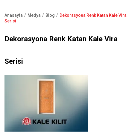
Kapı Pencere Sistemleri
Showroom
Kale Alarm
Anasayfa
Medya
Blog
Dekorasyona Renk Katan Kale Vira
Bize Ulaşın
Sayfa
Serisi
Ürün Katalogları
yolu
Satış Noktaları
Dekorasyona Renk Katan Kale Vira
Garanti Kayıt Formu
S.S.S
Serisi