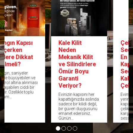
Kale Kilit
Çelik Kapı
Neden
Seçim Rehberi:
Mekanik Kilit
En Doğru
ve Silindirlere
Kapıyı Nasıl
Ömür Boyu
Seçersiniz?|
Garanti
Kale 6. Seviye
Veriyor?
Çelik Kapı
Evinizin kapısını her
Evimizin ya da iş
kapattığınızda aslında
yerimizin güvenliği
sadece bir kilidi değil,
kapıda başlar. Doğru
bir güven duygusunu
çelik kapı; hırsızlığa
emanet edersiniz.
karşı caydırıcılık,
Günün…
sessiz ve…