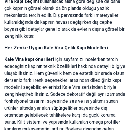
Vira kapı seçimi
kullanılacak alana göre değişse de daha
çok kapının görsel olarak da ön planda olduğu yazlık
mekanlarda tercih edilir. Dış pervazında farklı materyaller
kullanıldığında da kapının havası değişirken dış cephe
boyası gibi detaylar genel olarak da evlerin dışına görsel bir
zenginlik katar.
Her Zevke Uygun Kale Vira Çelik Kapı Modelleri
Kale Vira kapı önerileri
için sayfamızı incelerken tercih
edeceğiniz kapının teknik özellikleri hakkında detaylı bilgiye
ulaşabilirsiniz. Hem güvenlik hem de estetik bir arada olsun
derseniz farklı renk seçenekleri arasından dilediğiniz kapı
modelini seçebilir, evlerinizi Kale Vira serisinden biriyle
zenginleştirebilirsiniz. Sadece dekoratif değil aynı zamanda
fonksiyonel tasarımı sayesinde ses ve ısı yalıtımı sunan
ürünler, altında yer alan süpürgelikler sayesinde dış
ortamdan gelebilecek tehlikelere karşı da güçlü koruma
sunar. Kilit sistemi ve yapısında kullanılan omega profiller
kapıların mukavemetini arttırır. Böylece dışarıdan gelen