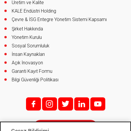
Üretim ve Kalite
KALE Endüstri Holding
Çevre & İSG Entegre Yönetim Sistemi Kapsamı
Şirket Hakkında
Yönetim Kurulu
Sosyal Sorumluluk
İnsan Kaynakları
Açık İnovasyon
Garanti Kayıt Formu
Bilgi Güvenliği Politikası
f;
i;
t
l
y
İletişim
Çerez Bildirimi