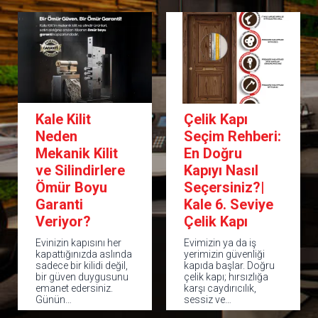
Kale Kilit
Çelik Kapı
Neden
Seçim Rehberi:
Mekanik Kilit
En Doğru
ve Silindirlere
Kapıyı Nasıl
Ömür Boyu
Seçersiniz?|
Garanti
Kale 6. Seviye
Veriyor?
Çelik Kapı
Evinizin kapısını her
Evimizin ya da iş
kapattığınızda aslında
yerimizin güvenliği
sadece bir kilidi değil,
kapıda başlar. Doğru
bir güven duygusunu
çelik kapı; hırsızlığa
emanet edersiniz.
karşı caydırıcılık,
Günün…
sessiz ve…