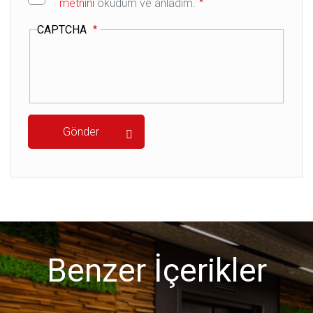
metnini
okudum ve anladım.
CAPTCHA
Benzer İçerikler