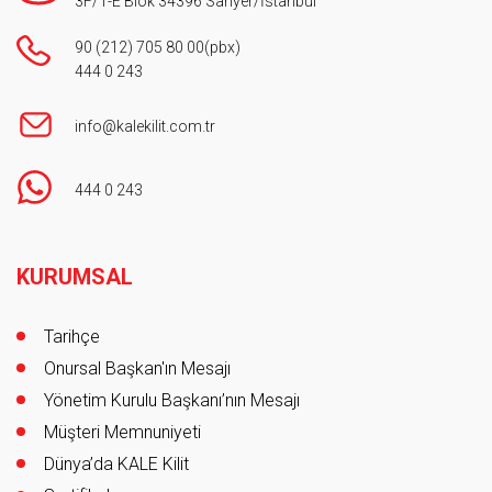
3F/1-E Blok 34396 Sarıyer/İstanbul
90 (212) 705 80 00
(pbx)
444 0 243
info@kalekilit.com.tr
444 0 243
Footer
KURUMSAL
Tarihçe
Onursal Başkan'ın Mesajı
Yönetim Kurulu Başkanı’nın Mesajı
Müşteri Memnuniyeti
Dünya’da KALE Kilit