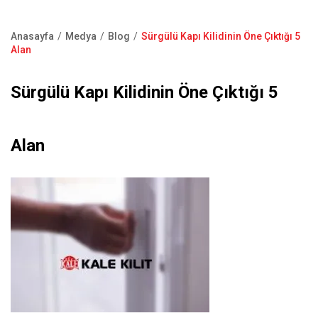
Kapı Pencere Sistemleri
Showroom
Kale Alarm
Anasayfa
Medya
Blog
Sürgülü Kapı Kilidinin Öne Çıktığı 5
Bize Ulaşın
Sayfa
Alan
Ürün Katalogları
yolu
Satış Noktaları
Sürgülü Kapı Kilidinin Öne Çıktığı 5
Garanti Kayıt Formu
S.S.S
Alan