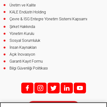
Üretim ve Kalite
KALE Endüstri Holding
Çevre & İSG Entegre Yönetim Sistemi Kapsamı
Şirket Hakkında
Yönetim Kurulu
Sosyal Sorumluluk
İnsan Kaynakları
Açık İnovasyon
Garanti Kayıt Formu
Bilgi Güvenliği Politikası
f;
i;
t
l
y
İletişim