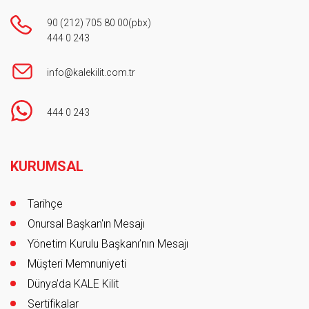
90 (212) 705 80 00
(pbx)
444 0 243
info@kalekilit.com.tr
444 0 243
Footer
KURUMSAL
Tarihçe
Onursal Başkan'ın Mesajı
Yönetim Kurulu Başkanı’nın Mesajı
Müşteri Memnuniyeti
Dünya’da KALE Kilit
Sertifikalar