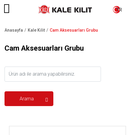
TR
Anasayfa
Kale Kilit
Cam Aksesuarları Grubu
Sayfa
yolu
Cam Aksesuarları Grubu
İncele ..