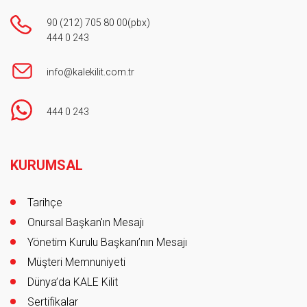
90 (212) 705 80 00
(pbx)
444 0 243
info@kalekilit.com.tr
444 0 243
Footer
KURUMSAL
Tarihçe
Onursal Başkan'ın Mesajı
Yönetim Kurulu Başkanı’nın Mesajı
Müşteri Memnuniyeti
Dünya’da KALE Kilit
Sertifikalar