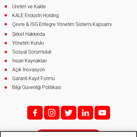
Üretim ve Kalite
KALE Endüstri Holding
Çevre & İSG Entegre Yönetim Sistemi Kapsamı
Şirket Hakkında
Yönetim Kurulu
Sosyal Sorumluluk
İnsan Kaynakları
Açık İnovasyon
Garanti Kayıt Formu
Bilgi Güvenliği Politikası
f;
i;
t
l
y
İletişim