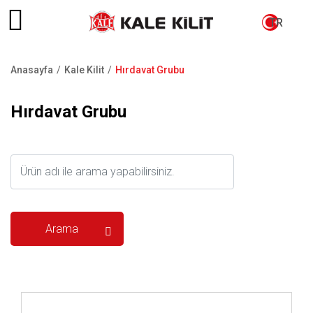
TR
Anasayfa
Kale Kilit
Hırdavat Grubu
Sayfa
yolu
Hırdavat Grubu
İncele ..