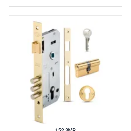
Ayrıca gömme kilitlerin prazis silindirli, otomatik kilitlemeli
silindirli modelleriyle birlikte geniş tip ve dar tip seçenekleri
de bulunur. Bunun yanında ahşap kapılar için ya da pvc
İncele ..
kapılar için özel olarak tasarlanmış modeller de yine gömme
kilit seçenekleri arasında yer alır. Bu gömme kilitlerin bazı
modellerinde güvenlik önlemini artırmak için emniyet kartlı
silindir kullanılır. Böylelikle kilidi açacak anahtarı, kart
olmadan kimse çoğaltıp yenileyemez.
Silindirli Gömme Kilitlerin Seçiminde Dikkat Edilmesi
Gerekenler
Silindirli gömme kilit 356 multi ya da
silindirli gömme kilit
153 u
gibi farklı seçeneklerin yer aldığı geniş ürün
yelpazesi içinden ürün seçerken öncelikle ihtiyaçlarınızı göz
önünde bulundurmalısınız. Örneğin gömme kilidi ahşap
kapıda kullanacaksanız ahşap kapılara uygun olan modeli,
pvc kapıda kullanacaksanız yine kapınıza uygun modeli
tercih edebilirsiniz. Silindirlerin geniş tip ve dar tip
152 3MR