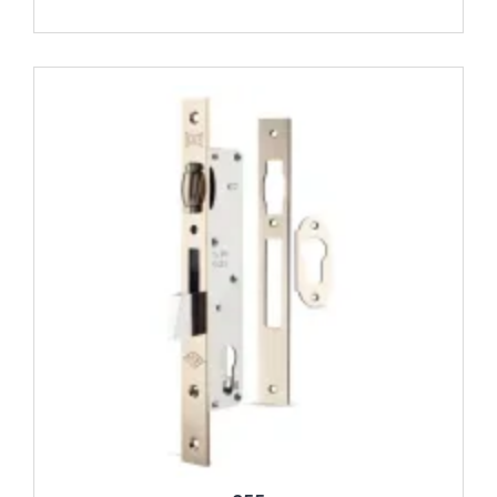
İncele ..