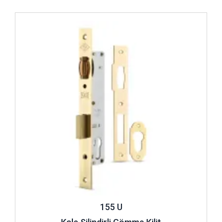
İncele ..
155 U