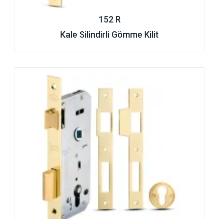
kilitler kırılmalara, darbelere karşı dayanıklıdır.
152 R
Silindirli Gömme Kilitler Nasıl Değiştirilir?
Kale Silindirli Gömme Kilit
Dış etkenlerden ya da kullanıcıdan kaynaklı bazı durumlarda
gömme kilitlerin değişmesi gerekebilir. Daha yüksek
güvenlikli bir kilide geçiş yapmak istediğinizde, anahtarınız
İncele ..
kaybolduğunda veya çalındığında, yeni bir eve taşındığınızda
ya da kötü niyetli kişiler tarafından kilidiniz bir şekilde zarar
gördüğünde
silindir gömme kilit değişimi
yapmak
isteyebilirsiniz. Bu değişimler bazı durumlarda keyif dolu
anlarınızı geçirdiğiniz evlerinizin ya da geçim kaynağınız
olan iş yerlerinizin güvenliği için kaçınılmaz olabilir. Böyle
durumlarda kilidinizi nasıl değiştirmeniz gerektiğini
öğrenmeniz gerekir.
Silindir gömme kilit sistemleri
basit bir şekilde çıkarılıp
takılabilecek özelliklere sahiptir. Eğer yeni takacağınız
kilidin ölçüleri kapınızın kilit yuvasına uygunsa bu işlemi
kendi imkanlarınızla çok basit bir şekilde