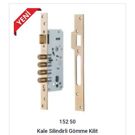
Gömme kilitlerin sürgüleri 3 milli, 4 milli ya da 9 milli
İncele ..
seçenekleriyle yüksek güvenlik önlemi sunar ve uzun süreli
kullanıma uygun olarak üretilmiştir. Ayrıca bu sürgülerin milli
değil de düz olarak tasarlanan modelleri de vardır. Söz
konusu düz sürgüye sahip olan kilitler içinde düşme sürgülü
özelliği olan modeller de yer alır.Gömme kilitlerin çarpma ya
da sürgü mekanizması ile çalışan kapılar için üretilmiş olan
modelleri de vardır. Böylelikle farklı tarzlarda kapıları tercih
edenler de isteklerine uygun gömme kilit türüne uzun
ömürlülük garantisiyle ulaşabilir.
Kilitlerin ayna bölümlerinin kaplaması noktasında da silindirli
gömme kilitler kullanıcılarına farklı alternatifler sunar.
Örneğin Kale Kilit ürün yelpazesinde bulunan
silindirli
gömme kilit 152 r
modelinin aynası için pirinç kaplama ve
nikel kaplama seçenekleri bulunur. Bu özellik de renk
konusunda çeşitli kişisel zevkler için farklı seçenekler
152 50
sunar.
Kale Silindirli Gömme Kilit