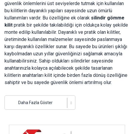
güvenlik önlemlerini üst seviyelerde tutmak için kullanılan
bu kilitlerin dayanıklı yapıları sayesinde uzun ömürlü
kullanımları vardır. Bu özelliğine ek olarak
silindir gömme
kilit
pratik bir şekilde takılabildiği için oldukça kolay şekilde
monte edilip kullanılabilir. Dayanıklı ve pratik olan kilitler,
üretiminde kullanılan malzemeler sayesinde paslanmaya
karşı dayanıklı özellikler sunar. Bu sayede bu ürünleri şıklığı
kaybolmadan uzun yıllar güvenliğinizi sağlamak amacıyla
kullanabilirsiniz. Sahip oldukları silindirler sayesinde
anahtarınızla kolayca açılabilecek şekilde tasarlanan
kilitlerin anahtarları kilit içinde birden fazla dönüş özelliğine
sahiptir ve bu sayede güvenlik önlemi artırılmış olur.
Farklı kullanım alanlarına göre birden fazla modelde
tasarlanan
silindirli gömme kilit fiyatları
sahip olduğu
Daha Fazla Göster
özelliklere göre değişiklik gösterir. Örneğin sunduğu
güvenlik önlemi daha fazla olan bir kilidin fiyatı da aynı
oranda artabilir. Aynı şekilde kilidin üretiminde kullanılan
İncele ..
malzemeye göre de bu fiyatlar değişiklik gösterebilir.