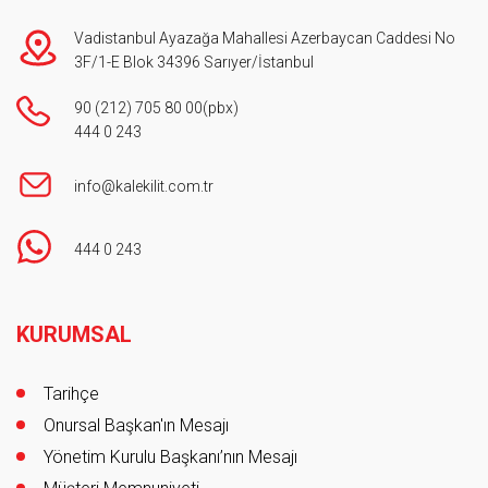
Vadistanbul Ayazağa Mahallesi Azerbaycan Caddesi No
3F/1-E Blok 34396 Sarıyer/İstanbul
90 (212) 705 80 00
(pbx)
444 0 243
info@kalekilit.com.tr
444 0 243
Footer
KURUMSAL
Tarihçe
Onursal Başkan'ın Mesajı
Yönetim Kurulu Başkanı’nın Mesajı