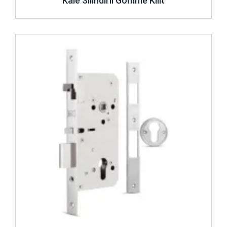
Kale Silindirli Gömme Kilit
İncele ..