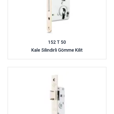
152 T 50
Kale Silindirli Gömme Kilit
İncele ..