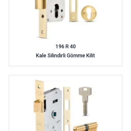
196 R 40
Kale Silindirli Gömme Kilit
İncele ..