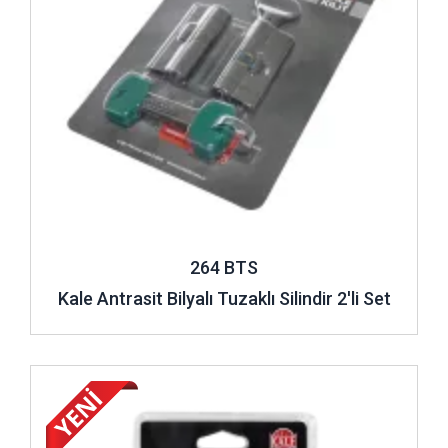
tarafında takılı anahtar unutma ihtimaliniz sıfıra inerken acil
durum fonksiyonlu kilitlerde içeride takılı anahtar unutsanız
bile bu durum herhangi bir soruna sebep olmaz. Zira
silindir
kilit
ürününün bir tarafında anahtar takılı unutulmuş olsa bile
diğer tarafından yine anahtarla açılabilme özelliği bulunur.
Dolayısıyla olası bir unutma durumunda telaşa kapılmaya ya
da farklı bir çözüm yolu aramaya gerek kalmaz.
Güvenli kullanımı olan ve fonksiyonel kullanım sunan diğer
tür ise inşaat silindiri olarak tasarlanan barellerdir. Bu
modeller, müteahhitler ve kapı üretenler için özel olarak
264 BTS
düşünülmüştür. Toplamda 7 anahtarı bulunan bu ürünün 2
Kale Antrasit Bilyalı Tuzaklı Silindir 2'li Set
anahtarı inşaat boyunca kullanılır. Kalan 5 anahtar binanın
yeni sahibine ya da kapıyı satın alana ambalaj içinde verilir.
Sahibine verilen 5 anahtar kullanılmaya başlanınca önceden
inşaatta kullanılan 2 anahtar işlevini yitirir. Böylelikle mülk ya
İncele ..
da kapı sahibi güvence altına alınmış olur. Bina sahibi, kapıyı
satın alan kişi kilit göbeği değiştirmek durumunda kalmaz.