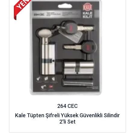
arasındadır. Bu kilitlere herhangi bir anahtar uyma olasılığı 5
milyonda 1 olarak bilinir. Bu sebeple yüksek güvenlik gerekli
olan yerlerde bu kilit sistemi gönül rahatlığıyla kullanılabilir.
Tüpten şifreli kilitler ve hareketli pimli kilitler delinmeye,
kırılmaya, maymuncukla açılmaya, sarsmaya dirençli olarak
dizayn edilmiştir. Ayrıca Kale Kilit güvencesiyle üretilen sınıf
ve kavrama silindiri, tuzaklı standart silindir, yüksek
güvenlikli ve otomatik blokajlı bareller de yüksek güvenlikli
özellikler gösterir. Hepsine ek olarak kilit sistemlerinde
kullanılan emniyet kartları da güvenlik noktasında önemlidir.
Bu kart anahtarın herkes tarafından yenilenmesini ya da
kopyalanmasını önleyerek sizin için bir güvenlik tedbiri
oluşturur.
264 CEC
Silindir Seçimi Yaparken Dikkat Edilmesi Gerekenler
Kale Tüpten Şifreli Yüksek Güvenlikli Silindir
2'li Set
Kendinize en uygun
silindir kilit
seçimini yaparken dikkat
etmeniz gereken en önemli unsurlardan birisi kilidi