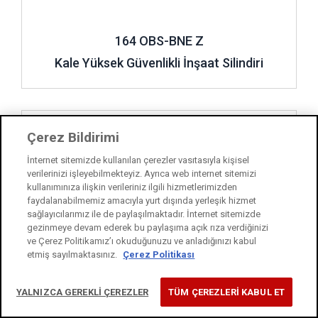
164 OBS-BNE Z
Kale Yüksek Güvenlikli İnşaat Silindiri
İncele ..
Çerez Bildirimi
İnternet sitemizde kullanılan çerezler vasıtasıyla kişisel
verilerinizi işleyebilmekteyiz. Ayrıca web internet sitemizi
kullanımınıza ilişkin verileriniz ilgili hizmetlerimizden
faydalanabilmemiz amacıyla yurt dışında yerleşik hizmet
sağlayıcılarımız ile de paylaşılmaktadır. İnternet sitemizde
gezinmeye devam ederek bu paylaşıma açık rıza verdiğinizi
ve Çerez Politikamız’ı okuduğunuzu ve anladığınızı kabul
etmiş sayılmaktasınız.
Çerez Politikası
YALNIZCA GEREKLİ ÇEREZLER
TÜM ÇEREZLERİ KABUL ET