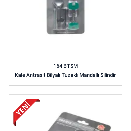
uygun ürün çeşitliliğine sahip silindirlerin farklı kişisel
zevklere uygun olarak tasarlanmış renkleri de bulunur.
Dolayısıyla farklı renk ve modelleriyle bu bareller, canınızı
ve malınızı güvende hissetmenizi sağlarken görsel
zevkinizi de düşünerek uyumlu kullanım imkanı sunar.
Silindir Kilit Modelleri ve Avantajları
Barellerin farklı özelliklerde tasarlanmış modelleri bulunur.
Bu modellerin içinde yer alan mandallı
silindir kilit göbeği
,
164 BTSM
kullanım kolaylığı sağlayan bir modeldir. Söz konusu mandal
Kale Antrasit Bilyalı Tuzaklı Mandallı Silindir
kısmı, kapının iç kısmında yer alır. Bu sayede evden çıkarken
kapının iç tarafında takılı anahtar unutup gitme ihtimaliniz
sıfıra iner. Ayrıca mandallı göbek kullandığınızda gece
uyurken kapıyı kolaylıkla kilitlemeye üşenmezsiniz,
İncele ..
kapınızın iç tarafında bulunan mandal sayesinde kapınızı
kilitleyip güvenle uyuyabilirsiniz.
Barel modellerinin bir diğeri de acil durum fonksiyonlu
silindirlerdir. Mandallı kilitlerde evden çıkarken kapının iç