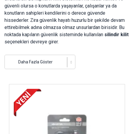
güvenli olursa o konutlarda yaşayanlar, çalışanlar ya da
konutların sahipleri kendilerini o derece güvende
hissederler. Zira güvenlik hayatı huzurlu bir şekilde devam
ettirebilmek adına olmazsa olmaz unsurlardan birisidir. Bu
noktada kapıların güvenlik sisteminde kullanılan
silindir kilit
seçenekleri devreye girer.
Yaşanılan, çalışılan, yaşanılmasa bile sahip olunan yerlerin ve
bu yerlerde bulunan değerli eşyalarınızın güvenliği için
Daha Fazla Göster
kullanılan kapılarda bulunan silindirler; farklı özelliklere
sahip olarak üretilir. Bu silindirlerin farklı güvenlik
önlemleriyle üretilmiş olan modelleri bulunur.
İncele ..
Barel veya kapı göbeği olarak da adlandırılabilen
silindir
kilit fiyatları
sundukları özelliklere ve avantajlara göre
farklılık gösterebilir. Ancak ek olarak sunduğu özellikler
veya avantajlar ne olursa olsun, Kale Kilit güvencesiyle
satışı yapılan tüm kapı göbeklerinin ortak özelliği; kaliteli,
dayanıklı, güvenli ve uzun ömürlü olmalarıdır. Her bütçeye