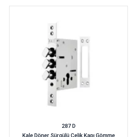
İncele ..
287 D
Kale Döner Sürgülü Çelik Kapı Gömme