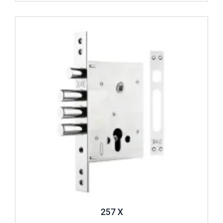
İncele ..
257 X