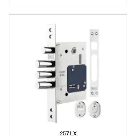
İncele ..
257 LX