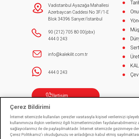
Tar
Vadistanbul Ayazağa Mahallesi
Onur
Azerbaycan Caddesi No 3F/1-E
Blok 34396 Sarıyer/İstanbul
Yöne
Müş
90 (212) 705 80 00
(pbx)
Düny
444 0 243
Sert
info@kalekilit.com.tr
Üret
KAL
444 0 243
Çev
İletişim
Çerez Bildirimi
İnternet sitemizde kullanılan çerezler vasıtasıyla kişisel verilerinizi işley
kullanımınıza ilişkin verileriniz ilgili hizmetlerimizden faydalanabilmemiz
sağlayıcılarımız ile de paylaşılmaktadır. İnternet sitemizde gezinmeye de
Kale Kilit bir Kale Endüstri Holding kuruluşudur. © 2021
Çerez Politikamız’ı okuduğunuzu ve anladığınızı kabul etmiş sayılmaktas