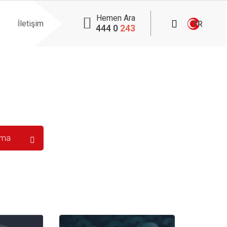
Hemen Ara
İletişim
TR
444 0
243
S.S.S