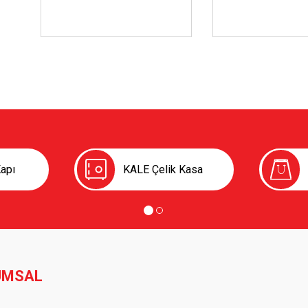
apı
KALE Çelik Kasa
UMSAL
er