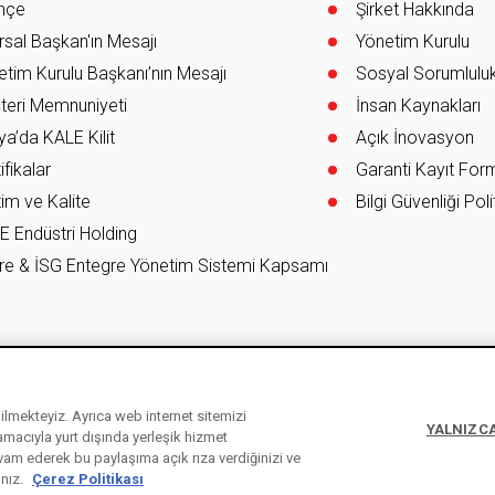
ihçe
Şirket Hakkında
sal Başkan'ın Mesajı
Yönetim Kurulu
tim Kurulu Başkanı’nın Mesajı
Sosyal Sorumlulu
teri Memnuniyeti
İnsan Kaynakları
a’da KALE Kilit
Açık İnovasyon
ifikalar
Garanti Kayıt Fo
im ve Kalite
Bilgi Güvenliği Poli
E Endüstri Holding
re & İSG Entegre Yönetim Sistemi Kapsamı
ebilmekteyiz. Ayrıca web internet sitemizi
YALNIZCA
 amacıyla yurt dışında yerleşik hizmet
vam ederek bu paylaşıma açık rıza verdiğinizi ve
Kişisel Verilerin Korunması Kanunu
Bil
ınız.
Çerez Politikası