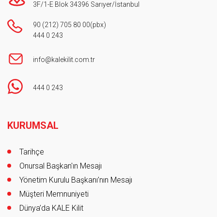
3F/1-E Blok 34396 Sarıyer/İstanbul
90 (212) 705 80 00
(pbx)
444 0 243
info@kalekilit.com.tr
444 0 243
Footer
KURUMSAL
Tarihçe
Onursal Başkan'ın Mesajı
Yönetim Kurulu Başkanı’nın Mesajı
Müşteri Memnuniyeti
Dünya’da KALE Kilit