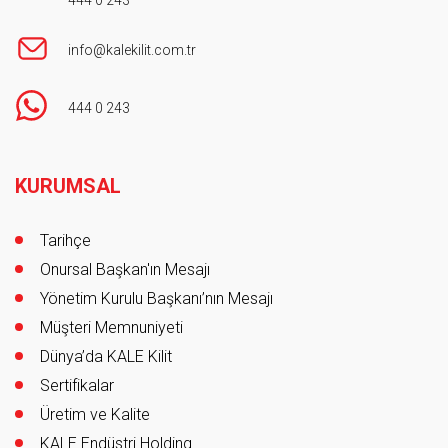
info@kalekilit.com.tr
444 0 243
Footer
KURUMSAL
Tarihçe
Onursal Başkan'ın Mesajı
Yönetim Kurulu Başkanı’nın Mesajı
Müşteri Memnuniyeti
Dünya’da KALE Kilit
Sertifikalar
Üretim ve Kalite
KALE Endüstri Holding