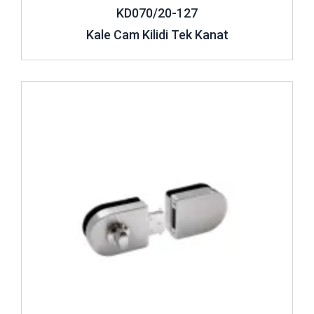
KD070/20-127
kullanım şeklinin farklı olmasına neden olur. Örneğin, ev
içinde güvenli bir ortam yaratmak adına, ev içinde
Kale Cam Kilidi Tek Kanat
kullanılabilecek kilitler seçenekler arasında yerini alır. Bunun
yanı sıra, daha güçlü yapıda tasarlanan emniyet kilitleri de
mevcuttur. Güçlü ve dirençli yapıdaki cam emniyet kilitleri,
İncele ..
ofis ve iş yerlerinin korunması adına tercih edilir.
Paslanmaz cam kapı kilitleri, su ile temas olabilecek dış
mekânlarda kullanılır. Tasarlanan diğer cam kapı kilitleri, su
ile temas ettiğinde pas yapabilmektedir. Ancak bu ürünler
paslanmaz yapıda tasarlanır. Dolayısıyla dış mekânlarda
rahatlıkla bu modeller kullanılabilir. Camdan cama cam kapı
kilitleri ise çelik kapı kilitlerine benzeyen girintili kilit
mantığıyla çalışır. Bu kilit sistemlerin modelleri kendi içinde
farklılık gösterir. Dolayısıyla camdan cama kilitlerin kullanım
kılavuzunun okunması gerekir. Market tipi cam kapı kilitler
ise market, mağaza ve benzeri iş yerleri için kullanılır.