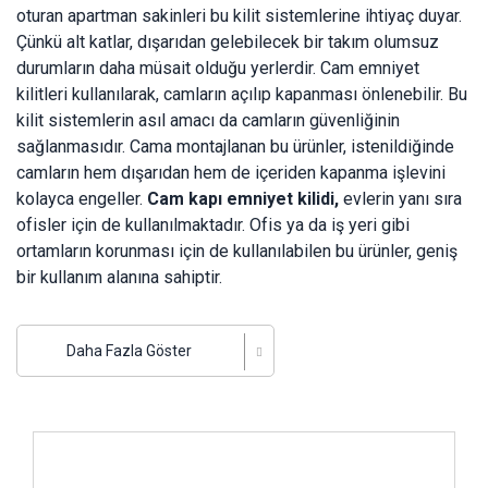
oturan apartman sakinleri bu kilit sistemlerine ihtiyaç duyar.
Çünkü alt katlar, dışarıdan gelebilecek bir takım olumsuz
durumların daha müsait olduğu yerlerdir. Cam emniyet
kilitleri kullanılarak, camların açılıp kapanması önlenebilir. Bu
kilit sistemlerin asıl amacı da camların güvenliğinin
sağlanmasıdır. Cama montajlanan bu ürünler, istenildiğinde
camların hem dışarıdan hem de içeriden kapanma işlevini
kolayca engeller.
Cam kapı emniyet kilidi,
evlerin yanı sıra
ofisler için de kullanılmaktadır. Ofis ya da iş yeri gibi
ortamların korunması için de kullanılabilen bu ürünler, geniş
bir kullanım alanına sahiptir.
Farklı modellere sahip olan cam kapı emniyet kilitleri
balkonlar için de kullanılabilir. Balkonlar için
cam balkon
Daha Fazla Göster
emniyet kilidi
modelleri uygun bir seçim olacaktır. Ancak
sürgülü camlar için de tasarlanan emniyet kilitleri bulunur.
Sürgü camlar için tasarlanan kilitler, popüler olan cam kilit
İncele ..
modellerinden bir tanesidir. Sürgü yardımı ile camların
kolaylıkla açılıp kapanması bu aparatlar sayesinde