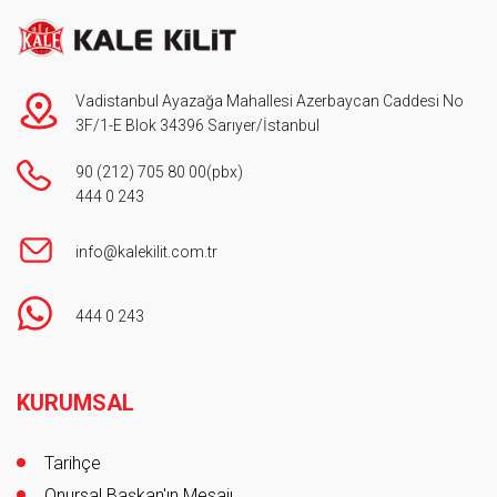
Vadistanbul Ayazağa Mahallesi Azerbaycan Caddesi No
3F/1-E Blok 34396 Sarıyer/İstanbul
90 (212) 705 80 00
(pbx)
444 0 243
info@kalekilit.com.tr
444 0 243
Footer
KURUMSAL
Tarihçe
Onursal Başkan'ın Mesajı