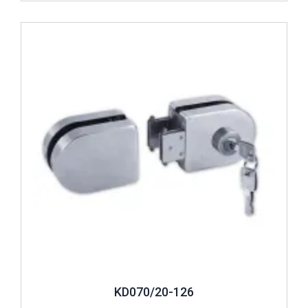
Cam Emniyet Kilidi Özellikleri
İncele ..
Cam ve
cam balkon emniyet kilidi
gibi modeller, farklı
güvenlik önlemleri alınırken kullanılan ürünler arasındadır.
Buna bağlı olarak, cam emniyet kilitlerinin özellikleri de
farklılık gösterir. Seçenekler arasında yer alan emniyet
kilitleri, farklı koruma düzeylerine sahiptir. Bu koruyucu kilit
sistemlerin koruma düzeyi birbirinden farklıdır. Örneğin,
köşe kilidi
olarak tasarlanan modeller, normal çapta koruma
sağlayan koruyuculardır. Tek ve çift kanat olarak tasarlanan
emniyet kilitleri de farklı işlevselliklere sahiptir. Tek kanat
olarak tasarlanan emniyet kilitleri, dışarıdan silindir ve
içeriden mandal kilitlemeli olarak kullanılır. Kasa monteli
olan bu sistemler, içeriden mandal ile kilitlenir.
Çift kanat olarak tasarlanan emniyet kilitleri ise cam cama
montajlama yapılmış olan yerlerde kullanılır. Dışarıdan
silindir bulunduran bu sistemler, iç kısımda mandal ile
KD070/20-126
kilitlenir. Çift kanat mandallı olan emniyet kilitleri ise son