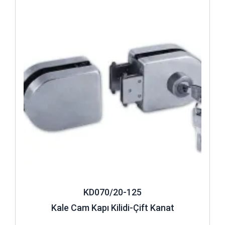
İncele ..
çalışma prensibinin farklı olmasının nedenleri arasındadır.
Dolayısıyla bu emniyet kilitlerinin kullanılacağı alan son
derece önemlidir. Cam için tasarlanan emniyet kilitleri, çocuk
kilidi için de alternatif olarak kullanılır. Özellikle ev ortamında
güvenliğin sağlanması adına cam kenarlarının kilitlenmesi
son derece önemlidir. Çocuk ya da bebeklerin güvenliğinden
endişe eden ebeveynler bu kilit mekanizmalarla koruma
sağlar.
Cam kenarları, çocukların herhangi bir kaza sonucu düşme ya
da farklı sorunlar yaşamalarının engellenmesi için korunaklı
hâle getirilmelidir. Bu noktada ise
cam kapı emniyet kilidi
bir alternatif olarak kullanıcıların karşısına çıkar. Camlara
montajlanacak olan cam kilitleri sayesinde, çocuklar cama
habersiz bile çıksa camı açmaları mümkün olmaz. Bu kilit
sistemleri sayesinde cam kenarlarında oluşabilecek
KD070/20-125
herhangi önlenir. Cam emniyet kilitleri, kullanım amaçlarını
Kale Cam Kapı Kilidi-Çift Kanat
destekleyecek özelliklerde olmalıdır.