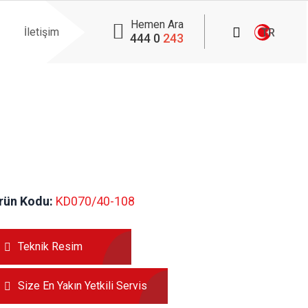
Hemen Ara
İletişim
TR
444 0
243
rün Kodu:
 KD070/40-108
Teknik Resim
Size En Yakın Yetkili Servis