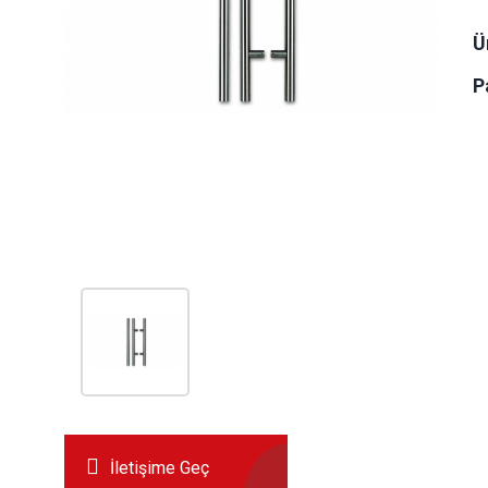
Ü
P
İletişime Geç