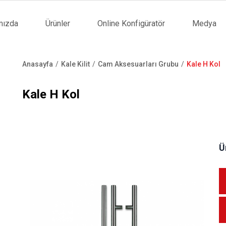
mızda
Ürünler
Online Konfigüratör
Medya
tion
Anasayfa
Kale Kilit
Cam Aksesuarları Grubu
Kale H Kol
Sayfa
yolu
Kale H Kol
Ü