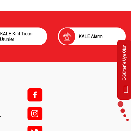
KALE Kilit Ticari
KALE Alarm
Ürünler
E-Bülten'e Üye Olun
f;
i;
k