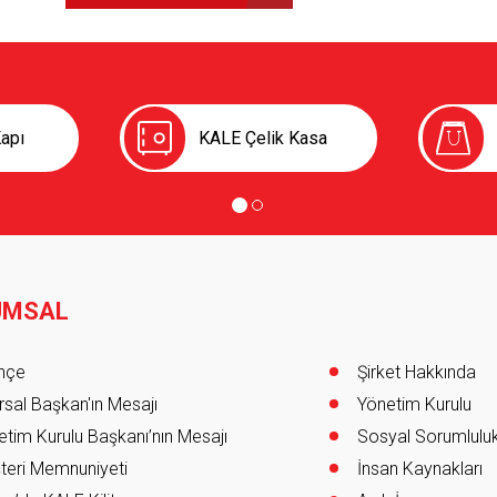
apı
KALE Çelik Kasa
UMSAL
er
ihçe
Şirket Hakkında
sal Başkan'ın Mesajı
Yönetim Kurulu
tim Kurulu Başkanı’nın Mesajı
Sosyal Sorumlulu
teri Memnuniyeti
İnsan Kaynakları