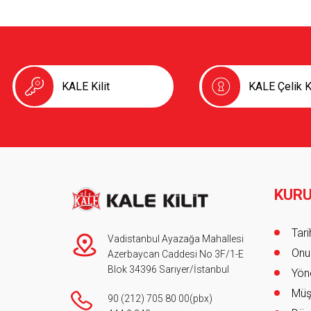
KALE Kilit
KALE Çelik K
KUR
Foot
Tar
Vadistanbul Ayazağa Mahallesi
Onur
Azerbaycan Caddesi No 3F/1-E
Blok 34396 Sarıyer/İstanbul
Yöne
Müş
90 (212) 705 80 00
(pbx)