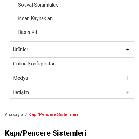
Sosyal Sorumluluk
İnsan Kaynakları
Basın Kiti
+
Ürünler
Kilit / Silindir
Online Konfigüratör
Kale Akıllı Kilitler
+
Medya
Elektronik Kilit Grubu
+
Kurumsal Tanıtım Filmi
İletişim
Çelik Kapı
Bültenler
Showroom
Anasayfa
Kapı/Pencere Sistemleri
Kale Oda Kapısı
Blog
Bize Ulaşın
Sayfa
yolu
Çelik Kasa
Kapı/Pencere Sistemleri
Satış Noktaları