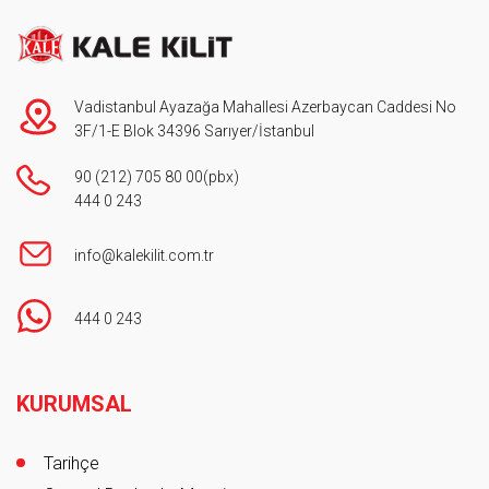
Vadistanbul Ayazağa Mahallesi Azerbaycan Caddesi No
3F/1-E Blok 34396 Sarıyer/İstanbul
90 (212) 705 80 00
(pbx)
444 0 243
info@kalekilit.com.tr
444 0 243
Footer
KURUMSAL
Tarihçe