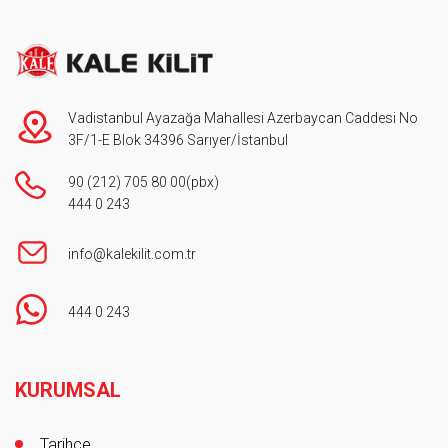
Vadistanbul Ayazağa Mahallesi Azerbaycan Caddesi No
3F/1-E Blok 34396 Sarıyer/İstanbul
90 (212) 705 80 00
(pbx)
444 0 243
info@kalekilit.com.tr
444 0 243
Footer
KURUMSAL
Tarihçe