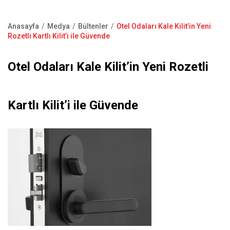
Kapı Pencere Sistemleri
Showroom
Kale Alarm
Anasayfa
Medya
Bültenler
Otel Odaları Kale Kilit’in Yeni
Bize Ulaşın
Sayfa
Rozetli Kartlı Kilit’i ile Güvende
Ürün Katalogları
yolu
Satış Noktaları
Otel Odaları Kale Kilit’in Yeni Rozetli
Garanti Kayıt Formu
S.S.S
Kartlı Kilit’i ile Güvende