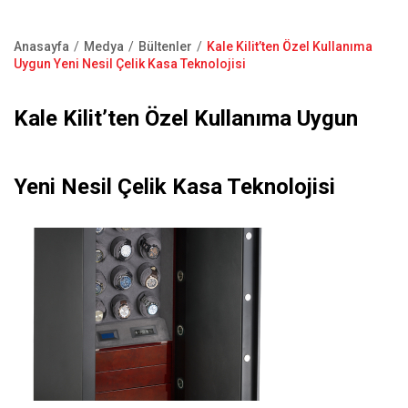
Kapı Pencere Sistemleri
Showroom
Kale Alarm
Anasayfa
Medya
Bültenler
Kale Kilit’ten Özel Kullanıma
Bize Ulaşın
Sayfa
Uygun Yeni Nesil Çelik Kasa Teknolojisi
Ürün Katalogları
yolu
Satış Noktaları
Kale Kilit’ten Özel Kullanıma Uygun
Garanti Kayıt Formu
S.S.S
Yeni Nesil Çelik Kasa Teknolojisi