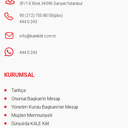
3F/1-E Blok 34396 Sarıyer/İstanbul
90 (212) 705 80 00
(pbx)
444 0 243
info@kalekilit.com.tr
444 0 243
Footer
KURUMSAL
Tarihçe
Onursal Başkan'ın Mesajı
Yönetim Kurulu Başkanı’nın Mesajı
Müşteri Memnuniyeti
Dünya’da KALE Kilit