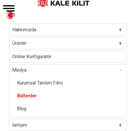
TR
+
Hakkımızda
Main
navigation
+
Yönetim Kurulu
Ürünler
Şirket Hakkında
Kilit / Silindir
Online Konfigüratör
Sertifikalar
Kale Akıllı Kilitler
-
Medya
Sosyal Sorumluluk
Elektronik Kilit Grubu
Kurumsal Tanıtım Filmi
İnsan Kaynakları
Çelik Kapı
Bültenler
Basın Kiti
Kale Oda Kapısı
Blog
Çelik Kasa
+
İletişim