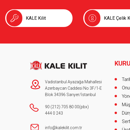
KALE Kilit
KALE Çelik K
KUR
Foot
Tar
Vadistanbul Ayazağa Mahallesi
Onur
Azerbaycan Caddesi No 3F/1-E
Blok 34396 Sarıyer/İstanbul
Yöne
Müş
90 (212) 705 80 00
(pbx)
Düny
444 0 243
Sert
info@kalekilit.com.tr
Üret