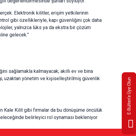
gili değerlendirmesinde şunları söylüyor:
çek. Elektronik kilitler, erişim yetkilerinin
ntrol gibi özellikleriyle, kapı güvenliğini çok daha
jiler, yalnızca lüks ya da ekstra bir çözüm
line gelecek.”
iğini sağlamakla kalmayacak; akıllı ev ve bina
i, uzaktan yönetim ve kişiselleştirilmiş güvenlik
E-Bülten'e Üye Olun
ren Kale Kilit gibi firmalar da bu dönüşüme öncülük
n geleceğinde belirleyici rol oynaması bekleniyor.