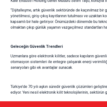
Kale Endüstri Holding Genel Müdürü Selim Taşo, konuyla il
“Dijitalleşme, artık güvenlik sektöründe de kaçınılmaz bir ger
yönetilmesi, giriş-çıkış kayıtlarının tutulması ve uzaktan ko
kapsamlı bir hale getiriyor. Önümüzdeki dönemde bu teknolo
olmaktan çıkıp günlük yaşamın vazgeçilmez standartları ha
Geleceğin Güvenlik Trendleri
Uzmanlara göre elektronik kilitler, sadece kapıların güvenl
otomasyon sistemleri ile entegre çalışarak enerji verimliliğ
senaryoları gibi ek avantajlar sunacak.
Türkiye’de 70 yılı aşkın süredir güvenlik çözümleri gelişti
ediyor. Yeni nesil elektronik kilit teknolojilerinin, sektörü