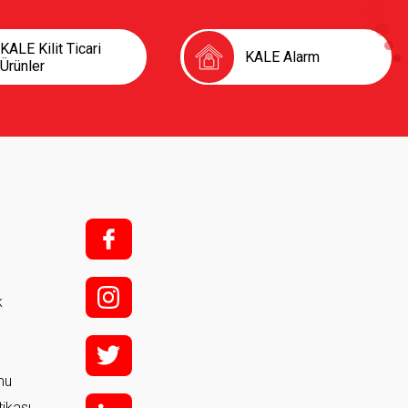
KALE Kilit Ticari
KALE Alarm
Ürünler
f;
i;
k
t
rmu
tikası