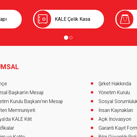
apı
KALE Çelik Kasa
UMSAL
er
ihçe
Şirket Hakkında
sal Başkan'ın Mesajı
Yönetim Kurulu
tim Kurulu Başkanı’nın Mesajı
Sosyal Sorumlulu
teri Memnuniyeti
İnsan Kaynakları
a’da KALE Kilit
Açık İnovasyon
ifikalar
Garanti Kayıt Fo
im ve Kalite
Bilgi Güvenliği Poli