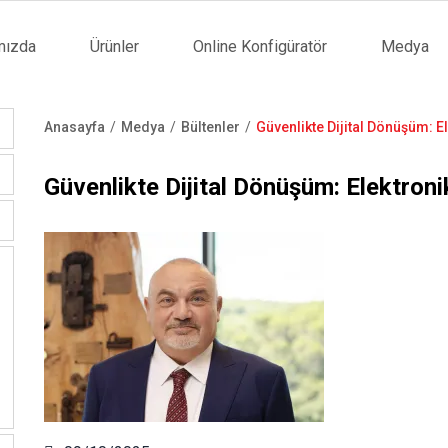
mızda
Ürünler
Online Konfigüratör
Medya
tion
Anasayfa
Medya
Bültenler
Güvenlikte Dijital Dönüşüm: El
Sayfa
yolu
Güvenlikte Dijital Dönüşüm: Elektronik