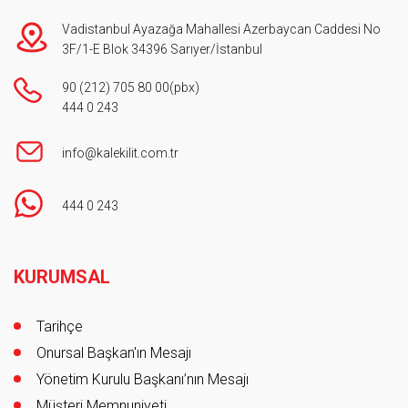
Vadistanbul Ayazağa Mahallesi Azerbaycan Caddesi No
3F/1-E Blok 34396 Sarıyer/İstanbul
90 (212) 705 80 00
(pbx)
444 0 243
info@kalekilit.com.tr
444 0 243
Footer
KURUMSAL
Tarihçe
Onursal Başkan'ın Mesajı
Yönetim Kurulu Başkanı’nın Mesajı
Müşteri Memnuniyeti