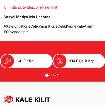
https://twitter.com/kale_kilit_
Sosyal Medya için Hashtag
#KaleKilit #KaleÇelikKasa #KaleÇelikKapı #KaleAlarm
#Güvendesiniz
KALE Kilit
KALE Çelik Kapı