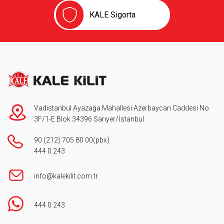
KALE Sigorta
Vadistanbul Ayazağa Mahallesi Azerbaycan Caddesi No
3F/1-E Blok 34396 Sarıyer/İstanbul
90 (212) 705 80 00
(pbx)
444 0 243
info@kalekilit.com.tr
444 0 243