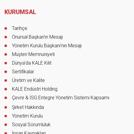
Footer
KURUMSAL
Tarihçe
Onursal Başkan'ın Mesajı
Yönetim Kurulu Başkanı’nın Mesajı
Müşteri Memnuniyeti
Dünya’da KALE Kilit
Sertifikalar
Üretim ve Kalite
KALE Endüstri Holding
Çevre & İSG Entegre Yönetim Sistemi Kapsamı
Şirket Hakkında
Yönetim Kurulu
Sosyal Sorumluluk
İnsan Kaynakları