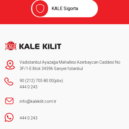
KALE Sigorta
Vadistanbul Ayazağa Mahallesi Azerbaycan Caddesi No
3F/1-E Blok 34396 Sarıyer/İstanbul
90 (212) 705 80 00
(pbx)
444 0 243
info@kalekilit.com.tr
444 0 243