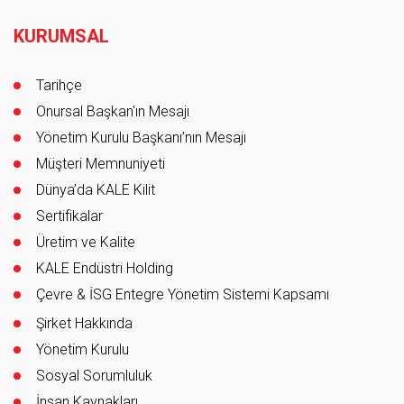
Footer
KURUMSAL
Tarihçe
Onursal Başkan'ın Mesajı
Yönetim Kurulu Başkanı’nın Mesajı
Müşteri Memnuniyeti
Dünya’da KALE Kilit
Sertifikalar
Üretim ve Kalite
KALE Endüstri Holding
Çevre & İSG Entegre Yönetim Sistemi Kapsamı
Şirket Hakkında
Yönetim Kurulu
Sosyal Sorumluluk
İnsan Kaynakları