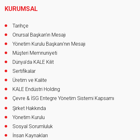
KURUMSAL
Tarihçe
Onursal Başkan'ın Mesajı
Yönetim Kurulu Başkanı’nın Mesajı
Müşteri Memnuniyeti
Dünya’da KALE Kilit
Sertifikalar
Üretim ve Kalite
KALE Endüstri Holding
Çevre & İSG Entegre Yönetim Sistemi Kapsamı
Şirket Hakkında
Yönetim Kurulu
Sosyal Sorumluluk
İnsan Kaynakları