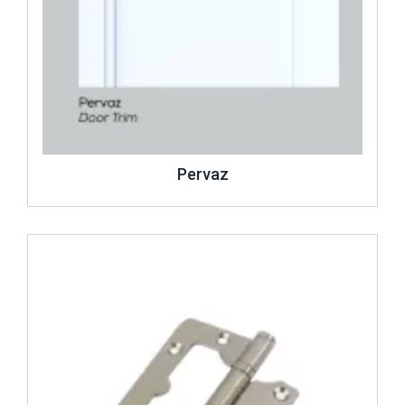
Pervaz
İncele ..