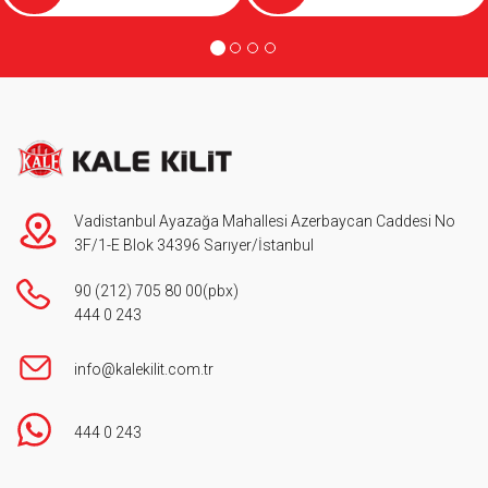
Vadistanbul Ayazağa Mahallesi Azerbaycan Caddesi No
3F/1-E Blok 34396 Sarıyer/İstanbul
90 (212) 705 80 00
(pbx)
444 0 243
info@kalekilit.com.tr
444 0 243
Footer