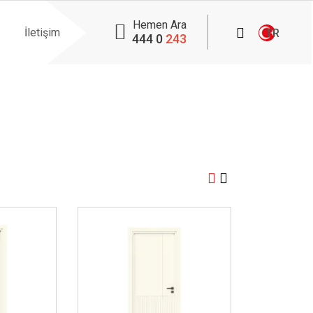
Hemen Ara
İletişim
TR
444 0
243
İncele ..