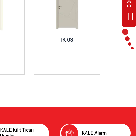
İK 03
KALE Kilit Ticari
KALE Alarm
Ürünler