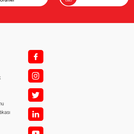
f;
i;
k
t
rmu
tikası
l
y