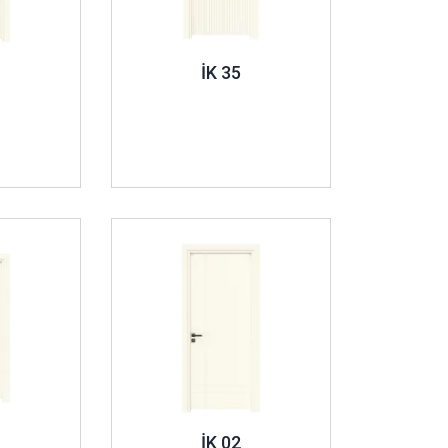
İK 35
İncele ..
İK 02