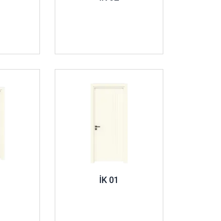
İncele ..
İK 01