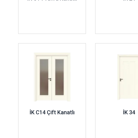
İncele ..
İncele ..
İK C14 Çift Kanatlı
İK 34