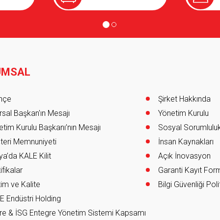
UMSAL
er
ihçe
Şirket Hakkında
sal Başkan'ın Mesajı
Yönetim Kurulu
tim Kurulu Başkanı’nın Mesajı
Sosyal Sorumlulu
teri Memnuniyeti
İnsan Kaynakları
a’da KALE Kilit
Açık İnovasyon
ifikalar
Garanti Kayıt Fo
im ve Kalite
Bilgi Güvenliği Poli
E Endüstri Holding
re & İSG Entegre Yönetim Sistemi Kapsamı