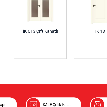
İK C13 Çift Kanatlı
İK 13
apı
KALE Çelik Kasa