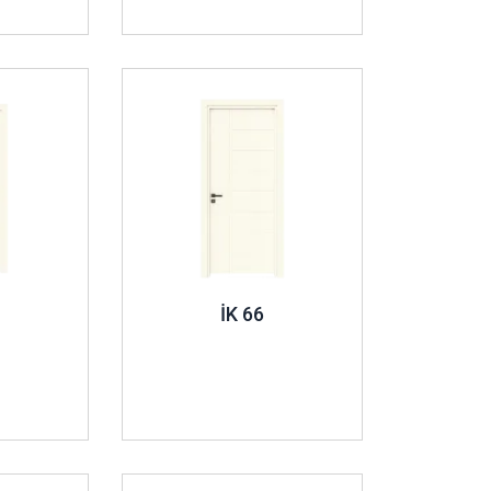
İncele ..
İK 66
İncele ..