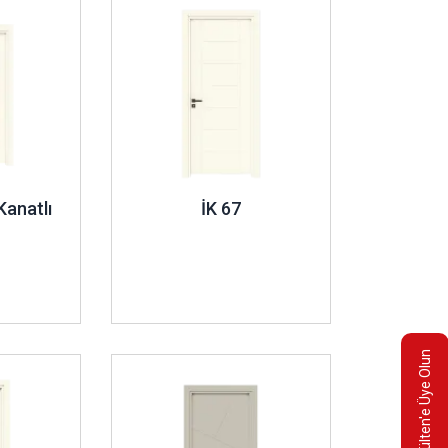
Kanatlı
İK 67
E-Bülten'e Üye Olun
İncele ..