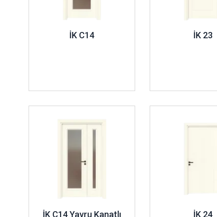
İK C14
İK 23
İncele ..
İncele ..
İK C14 Yavru Kanatlı
İK 24