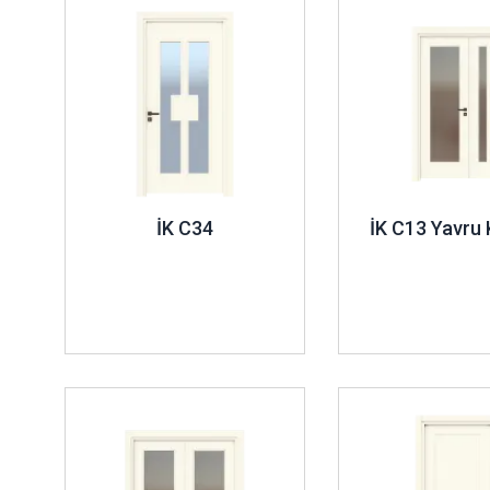
İK C34
İK C13 Yavru 
İncele ..
İncele ..