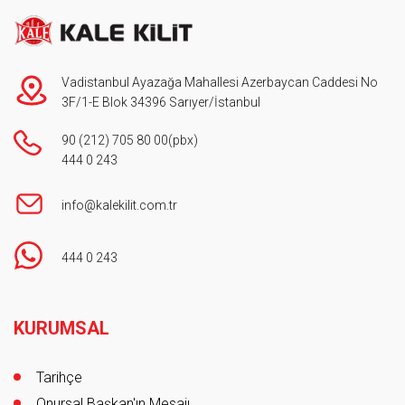
Vadistanbul Ayazağa Mahallesi Azerbaycan Caddesi No
3F/1-E Blok 34396 Sarıyer/İstanbul
90 (212) 705 80 00
(pbx)
444 0 243
info@kalekilit.com.tr
444 0 243
Footer
KURUMSAL
Tarihçe
Onursal Başkan'ın Mesajı