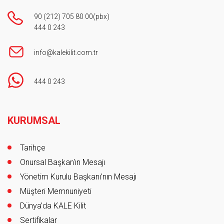
90 (212) 705 80 00
(pbx)
444 0 243
info@kalekilit.com.tr
444 0 243
Footer
KURUMSAL
Tarihçe
Onursal Başkan'ın Mesajı
Yönetim Kurulu Başkanı’nın Mesajı
Müşteri Memnuniyeti
Dünya’da KALE Kilit
Sertifikalar