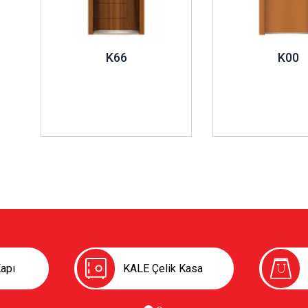
K66
K00
apı
KALE Çelik Kasa