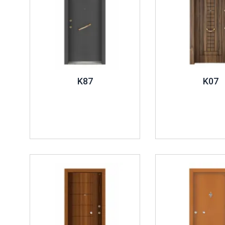
K87
K07
İncele ..
İncele ..