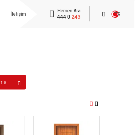
Hemen Ara
İletişim
TR
444 0
243
ı
İncele ..