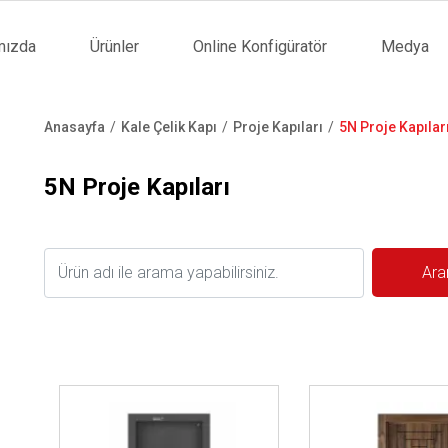
mızda
Ürünler
Online Konfigüratör
Medya
tion
Anasayfa
Kale Çelik Kapı
Proje Kapıları
5N Proje Kapılar
Sayfa
yolu
5N Proje Kapıları
İncele ..
İncele ..