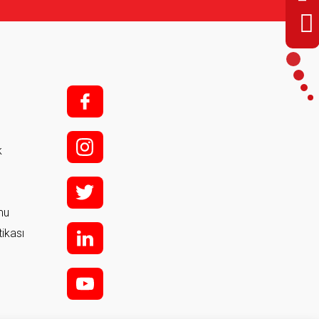
f;
i;
k
t
rmu
tikası
l
y