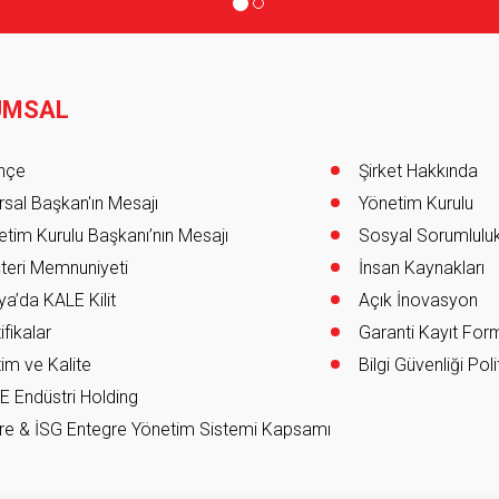
UMSAL
er
ihçe
Şirket Hakkında
sal Başkan'ın Mesajı
Yönetim Kurulu
tim Kurulu Başkanı’nın Mesajı
Sosyal Sorumlulu
teri Memnuniyeti
İnsan Kaynakları
a’da KALE Kilit
Açık İnovasyon
ifikalar
Garanti Kayıt Fo
im ve Kalite
Bilgi Güvenliği Poli
E Endüstri Holding
re & İSG Entegre Yönetim Sistemi Kapsamı