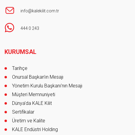
info@kalekilit.com.tr
444 0 243
Footer
KURUMSAL
Tarihçe
Onursal Başkan'ın Mesajı
Yönetim Kurulu Başkanı’nın Mesajı
Müşteri Memnuniyeti
Dünya’da KALE Kilit
Sertifikalar
Üretim ve Kalite
KALE Endüstri Holding