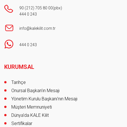
90 (212) 705 80 00
(pbx)
444 0 243
info@kalekilit.com.tr
444 0 243
Footer
KURUMSAL
Tarihçe
Onursal Başkan'ın Mesajı
Yönetim Kurulu Başkanı’nın Mesajı
Müşteri Memnuniyeti
Dünya’da KALE Kilit
Sertifikalar