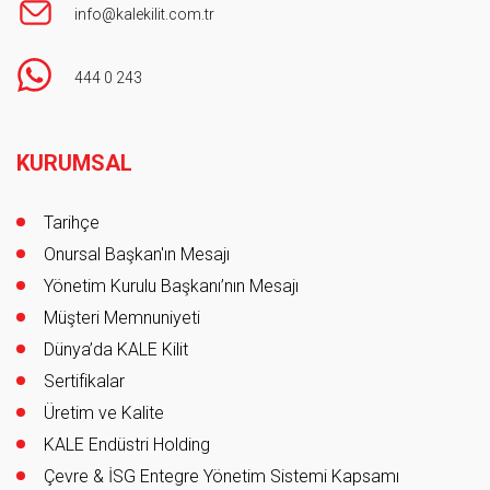
info@kalekilit.com.tr
444 0 243
Footer
KURUMSAL
Tarihçe
Onursal Başkan'ın Mesajı
Yönetim Kurulu Başkanı’nın Mesajı
Müşteri Memnuniyeti
Dünya’da KALE Kilit
Sertifikalar
Üretim ve Kalite
KALE Endüstri Holding
Çevre & İSG Entegre Yönetim Sistemi Kapsamı