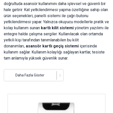
doğrultuda asansör kullanımını daha işlevsel ve güvenli bir
hale getirir. Kat yetkilendirmesi yapma özelliğine sahip olan
ürün seçenekleri, panelli sistemi ile çağrı butonu
yetkilendirmesi yapar. Yalnızca okuyucu modellerle pratik ve
kolay kullanım sunan
kartlı kilit sistemi
yönetim yazılımı ile
entegre halde çalışma sergiler. Kullanılacak olan ortamda
yetkili kişi tarafından tanımlanabilen bu kilit
donanımları,
asansör kartlı geçiş sistemi
içerisinde
kullanım sağlar. Kullanım kolaylığı sağlayan kartlar, tesiste
tam anlamıyla yüksek güvenlik sunar.
Üstün Teknolojik Özellikleriyle Kartlı Kilit Sistem
Donanımları
Daha Fazla Göster
Kale kilit ürünleri arasında bulunan USB anahtarlar, asansör
kontrol ünitesi sayesinde asansörleri yönetilebilir hale
getirir. Tesis içerisinde izin verilmeyen bireylerin asansöre
İncele ..
binmesinin önüne rahatlıkla geçilir. Dilendiği takdirde
öncelikli kartlar hazırlanarak, asansörlerde VIP giriş imkânı