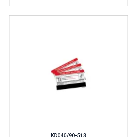
aralıklarla giriş ve çıkış yapmalarına olanak tanıyan
sistemlerdir. Kartlı kilit sistemlerinde yer alan kart
İncele ..
okuyucular, daha önceden tanımlanmış kartların okutulması
sonucunda kapı kilitlerini tetikler. Böylelikle kapıların açılış
izni sağlanmış olur. Turnikelere ve bariyerlere de izin
verebilen kartlı kilit donanımları, kontrollü geçiş için üstün bir
seçenek sunar. Kartlı kilit sistemlerinin kullanım şekli de son
derece basittir. Bu kartların 10 ila 15 santimetre mesafeden
geçiş sistemine yaklaştırılması, kapıların açılması için
yeterli olacaktır. Kale Kilit sistem donanımları, mifare kartları
ile okuma sağlar. Kartlı kilit sistemlerinde iç ortamlarda ve
de dış ortamlarda kullanılmakta olan iki farklı cihaz türü
bulunur. Dayanıklılığı ile ön plana çıkan seçenekler, uzun
yıllar kullanım avantajı sağlar. Bununla birlikte yedek parça
garantisi olan ürünler, kullanım sağlanacak firmalara da
kolaylık sunar. Kartlı kilit sistem donanımları, değişken fiyat
aralıkları ile satışa sunulur.
Asansör kartlı sistem fiyatları
belirlenirken ürün özellikleri göz önünde bulundurulur.
Kartlı
KD040/90-513