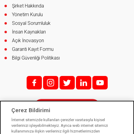
Şirket Hakkında
Yönetim Kurulu
Sosyal Sorumluluk
İnsan Kaynakları
Açık İnovasyon
Garanti Kayıt Formu
Bilgi Güvenliği Politikası
f;
i;
t
l
y
İletişim
Çerez Bildirimi
İnternet sitemizde kullanılan çerezler vasıtasıyla kişisel
verilerinizi işleyebilmekteyiz. Ayrıca web internet sitemizi
kullanımınıza ilişkin verileriniz ilgili hizmetlerimizden