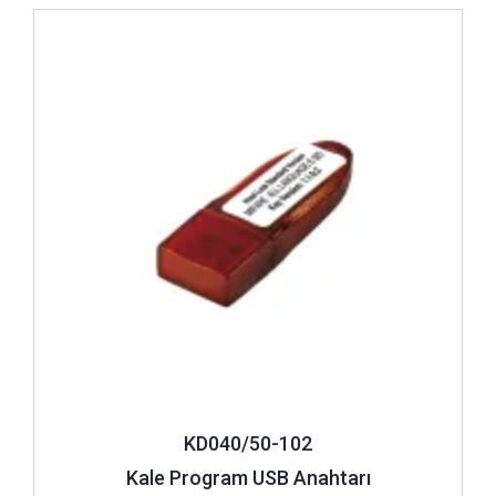
kontrol donanımları, son derece yaygın bir kullanıma sahiptir.
İncele ..
Kartlı kilit sistem donanımları arasında yer alan bu ürün
seçenekleri, sıkça kullanılan ve sorunsuz bir çalışma
sergileyen sistemler arasında yer alır. Asansör kartlı geçiş
sistemleri, online ve offline takip etme özelliğine de
sahiptir. Böylelikle gerekli zamanlarda ya da isteğe bağlı
olarak kat yetkilendirme ve geçiş kısıtlaması işlemi kişiye
göre yetki atama işlemi yapılabilir. Hemen hemen tüm büyük
kurum ve kuruluşlarda tercih edilen asansör kartlı sistem
donanımları, bulunduğu her alan yüksek bir güvenlik sağlar.
Dışarıdan gelebilecek yabancı kişilerin de kurumlara
kolaylıkla girmesinin kartlı kilit sistemleri ile büyük ölçüde
girişi engellenir. Kolay kullanım imkânı sunan bu kartlar ile
kişiler pratik bir şekilde giriş onayı sağlayarak dilediği kata
çıkabilir ya da inebilir.
Bütçe Dostu Kartlı Kilit Sistem Donanımları
KD040/50-102
Kartlı kilit sistem donanımları, belirlenmiş olan bir alana belli
Kale Program USB Anahtarı
yetkiler dahilinde yetkili kişiler tarafından tanımlanmış olan